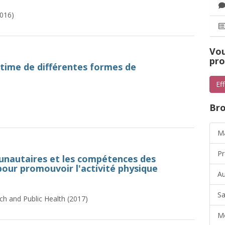
016)
Vou
pro
time de différentes formes de
Ef
Bro
Ma
Pr
unautaires et les compétences des
our promouvoir l'activité physique
Au
Sa
ch and Public Health (2017)
Mo