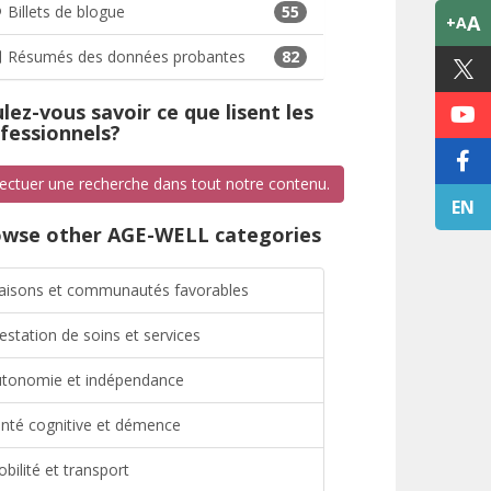
Billets de blogue
55
A
+A
Résumés des données probantes
82
lez-vous savoir ce que lisent les
fessionnels?
fectuer une recherche dans tout notre contenu.
EN
wse other AGE-WELL categories
isons et communautés favorables
estation de soins et services
tonomie et indépendance
nté cognitive et démence
bilité et transport