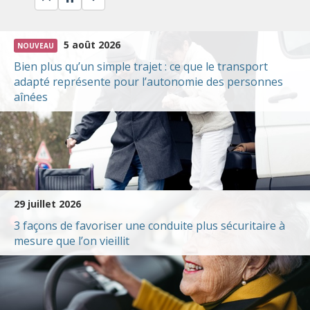
Previous resource
Next resource
Pause automatic rotation
Réduction du risque de
démence : Perte auditive
5 août 2026
NOUVEAU
Bien plus qu’un simple trajet : ce que le transport
adapté représente pour l’autonomie des personnes
Réduction du risque de
aînées
démence : Activité cognitive
et sociale
Réduction du risque de
démence : Tabagisme et
29 juillet 2026
alcool
3 façons de favoriser une conduite plus sécuritaire à
mesure que l’on vieillit
Réduction du risque de
démence : Santé des
vaisseaux sanguins