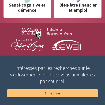
Santé cognitive et
Bien-être financier
démence
et emploi
(s’ouvre dans une n
(s’ouvre dans une nouvelle fenêtre)
(s’ouvre da
Intéressés par les recherches sur le
vieillissement? Inscrivez-vous aux alertes
par courriel.
S'Inscrire