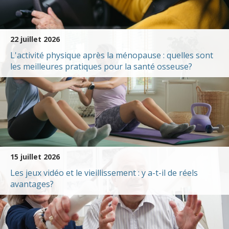
Réduction du risque de
démence : Activité physique
22 juillet 2026
L'activité physique après la ménopause : quelles sont
les meilleures pratiques pour la santé osseuse?
Réduction du risque de
démence : Aperçu
Multimédia: Promouvoir la
santé du cerveau
15 juillet 2026
Les jeux vidéo et le vieillissement : y a-t-il de réels
avantages?
Réduction du risque de
démence : Autres affections
et médicaments d’ordonnance