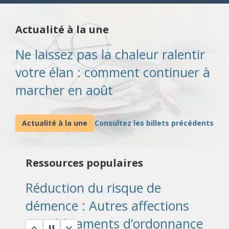
Réduction du risque de
Actualité à la une
démence : Activité physique
Ne laissez pas la chaleur ralentir
votre élan : comment continuer à
Réduction du risque de
marcher en août
démence : Aperçu
Actualité à la une
Consultez les billets précédents
Multimédia: Promouvoir la
santé du cerveau
Ressources populaires
Réduction du risque de
démence : Autres affections
et médicaments d’ordonnance