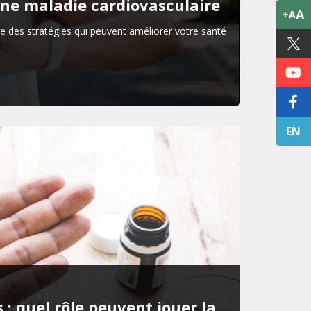
une maladie cardiovasculaire
A
+A
e des stratégies qui peuvent améliorer votre santé
EN
: quel rôle peuvent jouer la