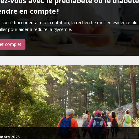
ez-vous avec le prédiabète ou le diabète
endre en compte !
 santé buccodentaire à la nutrition, la recherche met en évidence pl
iller pour aider à réduire la glycémie.
let complet
 mars 2025