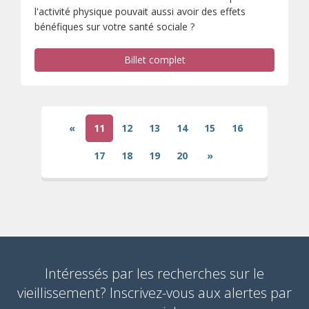
l'activité physique pouvait aussi avoir des effets
bénéfiques sur votre santé sociale ?
Billet complet
«
11
12
13
14
15
16
(current)
17
18
19
20
»
Intéressés par les recherches sur le
vieillissement? Inscrivez-vous aux alertes par