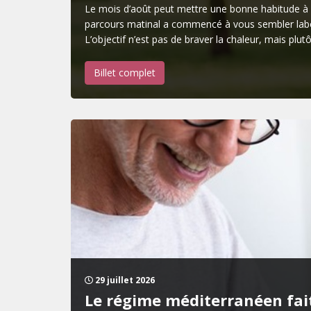
Le mois d’août peut mettre une bonne habitude à r
parcours matinal a commencé à vous sembler labori
L’objectif n’est pas de braver la chaleur, mais plu
Billet complet
29 juillet 2026
Le régime méditerranéen fait