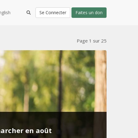
nglish
Se Connecter
Faites un don
Page 1 sur 25
marcher en août