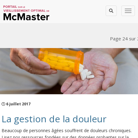
Togg
Billets de blogue
Page 24 sur 
6 juillet 2017
La gestion de la douleur
Beaucoup de personnes âgées souffrent de douleurs chroniques.
Lisez nos ressources fondées sur des données probantes sur la