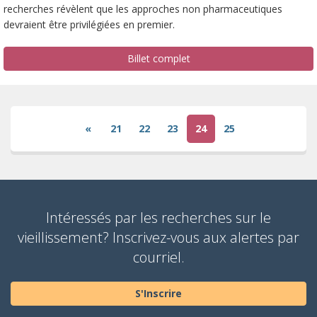
recherches révèlent que les approches non pharmaceutiques
devraient être privilégiées en premier.
Billet complet
«
21
22
23
24
25
(current)
Intéressés par les recherches sur le
vieillissement? Inscrivez-vous aux alertes par
courriel.
S'Inscrire