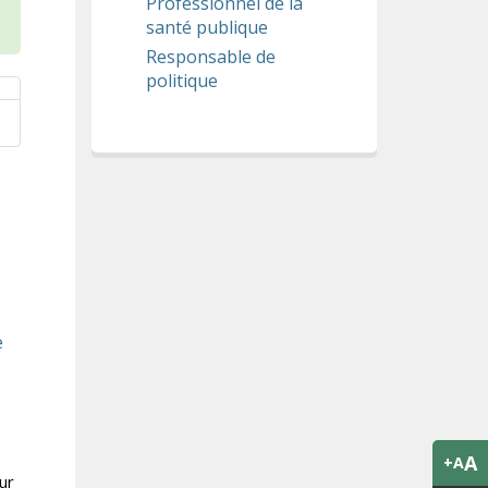
Professionnel de la
santé publique
Responsable de
politique
e
A
+A
ur