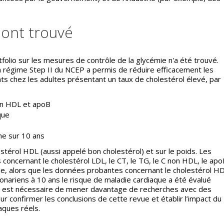
 ont trouvé
tfolio sur les mesures de contrôle de la glycémie n'a été trouvé.
n régime Step II du NCEP a permis de réduire efficacement les
ts chez les adultes présentant un taux de cholestérol élevé, par
non HDL et apoB
que
ne sur 10 ans
lestérol HDL (aussi appelé bon cholestérol) et sur le poids. Les
concernant le cholestérol LDL, le CT, le TG, le C non HDL, le ap
de, alors que les données probantes concernant le cholestérol HD
oronariens à 10 ans le risque de maladie cardiaque a été évalué
l est nécessaire de mener davantage de recherches avec des
ur confirmer les conclusions de cette revue et établir l’impact du
aques réels.