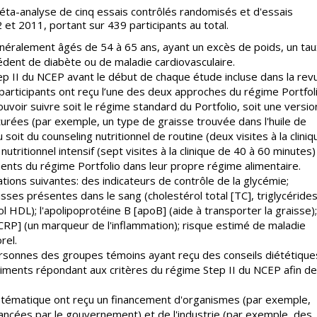
méta-analyse de cinq essais contrôlés randomisés et d'essais
et 2011, portant sur 439 participants au total.
énéralement âgés de 54 à 65 ans, ayant un excès de poids, un tau
édent de diabète ou de maladie cardiovasculaire.
ep II du NCEP avant le début de chaque étude incluse dans la rev
participants ont reçu l’une des deux approches du régime Portfoli
pouvoir suivre soit le régime standard du Portfolio, soit une versio
urées (par exemple, un type de graisse trouvée dans l'huile de
u soit du counseling nutritionnel de routine (deux visites à la cliniq
utritionnel intensif (sept visites à la clinique de 40 à 60 minutes)
iments du régime Portfolio dans leur propre régime alimentaire.
ions suivantes: des indicateurs de contrôle de la glycémie;
sses présentes dans le sang (cholestérol total [TC], triglycéride
l HDL); l'apolipoprotéine B [apoB] (aide à transporter la graisse);
 [CRP] (un marqueur de l'inflammation); risque estimé de maladie
rel.
rsonnes des groupes témoins ayant reçu des conseils diététique
liments répondant aux critères du régime Step II du NCEP afin de
ystématique ont reçu un financement d'organismes (par exemple,
ncées par le gouvernement) et de l'industrie (par exemple, des