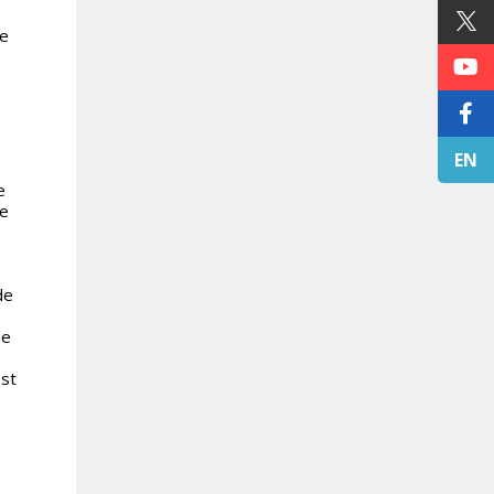
me
EN
e
de
de
de
est