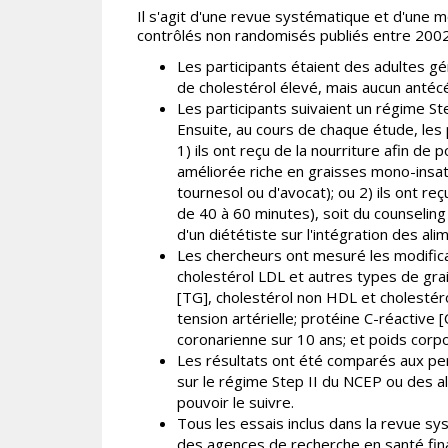
Il s'agit d'une revue systématique et d'une 
contrôlés non randomisés publiés entre 2002 
Les participants étaient des adultes g
de cholestérol élevé, mais aucun antéc
Les participants suivaient un régime St
Ensuite, au cours de chaque étude, les 
1) ils ont reçu de la nourriture afin de 
améliorée riche en graisses mono-insat
tournesol ou d'avocat); ou 2) ils ont reç
de 40 à 60 minutes), soit du counseling n
d'un diététiste sur l'intégration des al
Les chercheurs ont mesuré les modificat
cholestérol LDL et autres types de grai
[TG], cholestérol non HDL et cholestéro
tension artérielle; protéine C-réactive
coronarienne sur 10 ans; et poids corpo
Les résultats ont été comparés aux pe
sur le régime Step II du NCEP ou des a
pouvoir le suivre.
Tous les essais inclus dans la revue s
des agences de recherche en santé fina