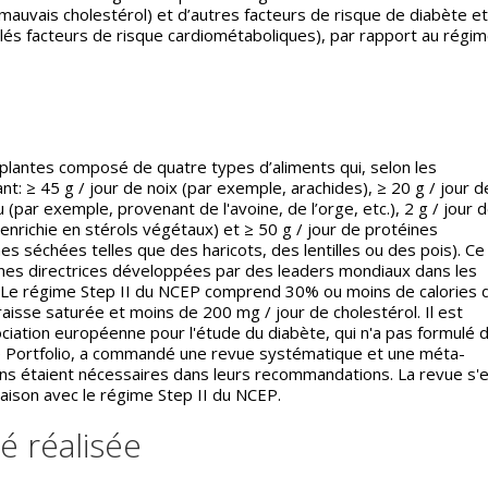
(mauvais cholestérol) et d’autres facteurs de risque de diabète et
lés facteurs de risque cardiométaboliques), par rapport au régi
plantes composé de quatre types d’aliments qui, selon les
t: ≥ 45 g / jour de noix (par exemple, arachides), ≥ 20 g / jour d
 (par exemple, provenant de l'avoine, de l’orge, etc.), 2 g / jour 
enrichie en stérols végétaux) et ≥ 50 g / jour de protéines
s séchées telles que des haricots, des lentilles ou des pois). Ce
nes directrices développées par des leaders mondiaux dans les
. Le régime Step II du NCEP comprend 30% ou moins de calories 
aisse saturée et moins de 200 mg / jour de cholestérol. Il est
sociation européenne pour l'étude du diabète, qui n'a pas formulé 
 Portfolio, a commandé une revue systématique et une méta-
ons étaient nécessaires dans leurs recommandations. La revue s'
aison avec le régime Step II du NCEP.
é réalisée