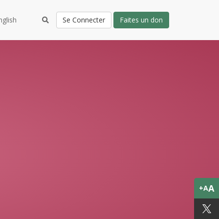
nglish
Se Connecter
Faites un don
A
+A