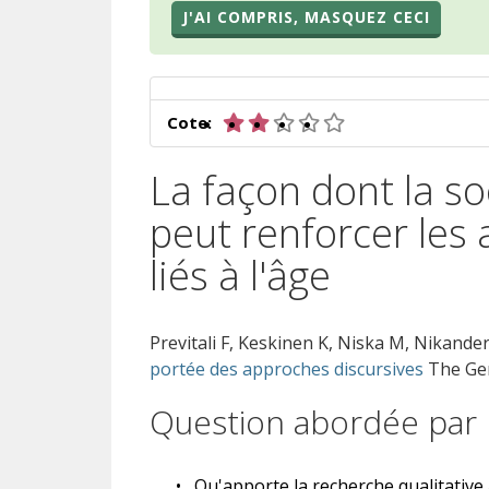
J'AI COMPRIS, MASQUEZ CECI
2 sur 5 étoiles
Cote:
La façon dont la soc
peut renforcer les 
liés à l'âge
Previtali F, Keskinen K, Niska M, Nikander
portée des approches discursives
The Ger
Question abordée par 
•
Qu'apporte la recherche qualitative