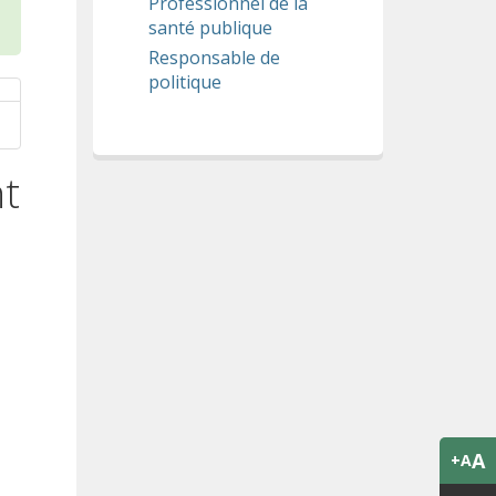
Professionnel de la
santé publique
Responsable de
politique
nt
A
+A