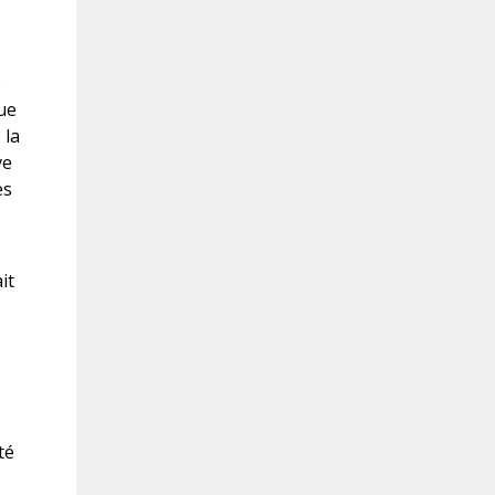
s
vue
 la
ve
es
it
té