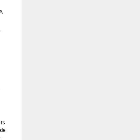
e,
.
e
uts
 de
e