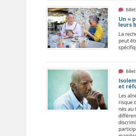
Bille
Un « p
leurs 
La rech
peut êt
spécifiq
Bille
Isolem
et réf
Les aîn
risque d
nés au 
différen
discrimi
partici
manière