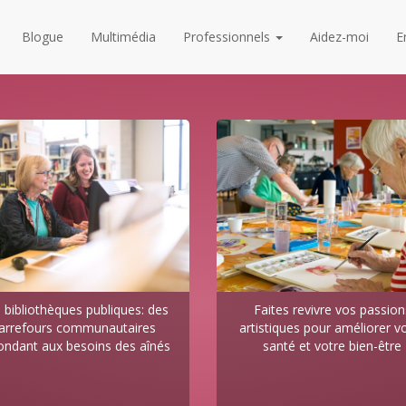
Blogue
Multimédia
Professionnels
Aidez-moi
E
 bibliothèques publiques: des
Faites revivre vos passion
arrefours communautaires
artistiques pour améliorer v
ondant aux besoins des aînés
santé et votre bien-être