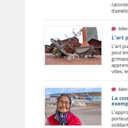
raconte
d’améli
Bille
L'art 
L’art pu
peut ém
grimace
apprend 
villes, 
Bille
La con
exempl
L'appro
porteuse
solidar