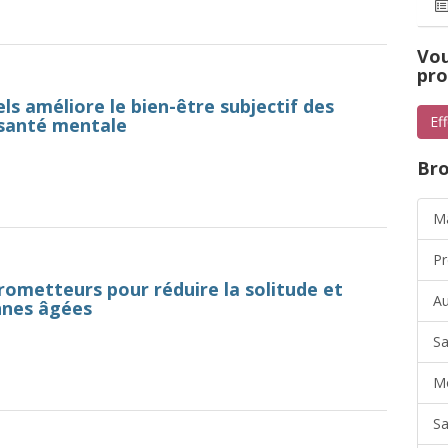
Vou
pro
ls améliore le bien-être subjectif des
Ef
 santé mentale
Bro
Ma
Pr
rometteurs pour réduire la solitude et
Au
onnes âgées
Sa
Mo
Sa