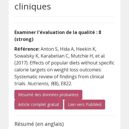
cliniques
Examiner l'évaluation de la qualité : 8
(strong)
Référence:
Anton S, Hida A, Heekin K,
Sowalsky K, Karabetian C, Mutchie H, et al.
(2017). Effects of popular diets without specific
calorie targets on weight loss outcomes:
Systematic review of findings from clinical
trials.
Nutrients
,
9
(8), E822.
Résumé des données probantes
(s’ouvre sur un autre site)
(s’ouvre sur un
Article complet gratuit
Lien vers PubMed
Résumé (en anglais)