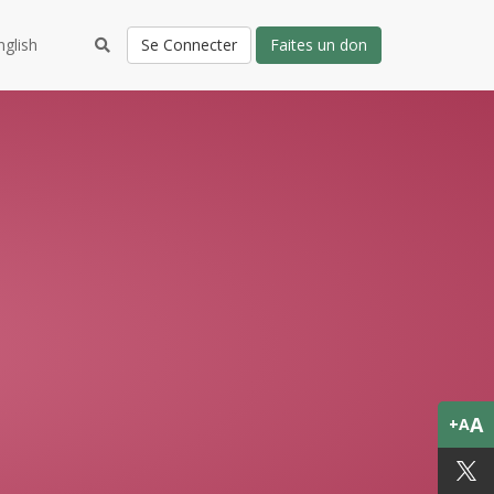
nglish
Se Connecter
Faites un don
A
+A