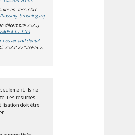
241023b-fra.htm
nsulté en décembre
(s’ouvre dans une nouvelle fenêtre)
(s’ouvre sur un autre site)
/flossing_brushing.asp
té en décembre 2025]
(s’ouvre dans une nouvelle fenêtre)
(s’ouvre sur un autre site)
24054-fra.htm
 flosser and dental
e)
ol. 2023; 27:559-567.
seulement. Ils ne
nté. Les résumés
ilisation doit être
er