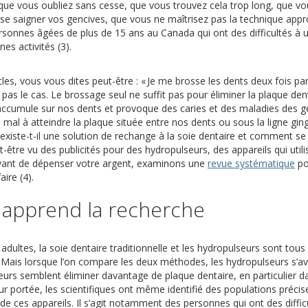
que vous oubliez sans cesse, que vous trouvez cela trop long, que vo
se saigner vos gencives, que vous ne maîtrisez pas la technique appr
ersonnes âgées de plus de 15 ans au Canada qui ont des difficultés à ut
nes activités (3).
s, vous vous dites peut-être : « Je me brosse les dents deux fois par jo
as le cas. Le brossage seul ne suffit pas pour éliminer la plaque denta
’accumule sur nos dents et provoque des caries et des maladies des gen
 mal à atteindre la plaque située entre nos dents ou sous la ligne ging
 existe-t-il une solution de rechange à la soie dentaire et comment se 
tre vu des publicités pour des hydropulseurs, des appareils qui utili
(s’
Avant de dépenser votre argent, examinons une
revue systématique
po
aire (4).
 apprend la recherche
 adultes, la soie dentaire traditionnelle et les hydropulseurs sont tou
. Mais lorsque l’on compare les deux méthodes, les hydropulseurs s’avè
urs semblent éliminer davantage de plaque dentaire, en particulier dan
r portée, les scientifiques ont même identifié des populations précis
 de ces appareils. Il s’agit notamment des personnes qui ont des diffi