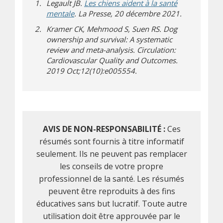
Legault JB.
Les chiens aident à la santé
(s’ouvre sur un autre site)
mentale
. La Presse, 20 décembre 2021.
Kramer CK, Mehmood S, Suen RS. Dog
ownership and survival: A systematic
review and meta-analysis. Circulation:
Cardiovascular Quality and Outcomes.
2019 Oct;12(10):e005554.
AVIS DE NON-RESPONSABILITÉ :
Ces
résumés sont fournis à titre informatif
seulement. Ils ne peuvent pas remplacer
les conseils de votre propre
professionnel de la santé. Les résumés
peuvent être reproduits à des fins
éducatives sans but lucratif. Toute autre
utilisation doit être approuvée par le