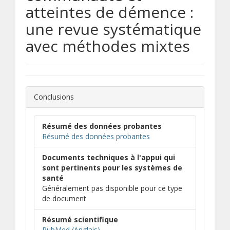
atteintes de démence :
une revue systématique
avec méthodes mixtes
Conclusions
Résumé des données probantes
Résumé des données probantes
Documents techniques à l'appui qui
sont pertinents pour les systèmes de
santé
Généralement pas disponible pour ce type
de document
Résumé scientifique
(s’ouvre dans une nouvelle fenêtre)
(s’ouvre sur un autre site)
PubMed (Anglais)