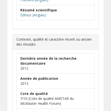
Résumé scientifique
(s’ouvre dans une nouvelle fenêtre)
(s’ouvre sur un autre site)
Éditeur (Anglais)
Contexte, qualité et caractère récent ou ancien
des résulats
Dernière année de la recherche
documentaire
2012
Année de publication
2013
Cote de qualité
7/10 (Cote de qualité AMSTAR du
McMaster Health Forum)