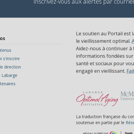
Inscrivez-vous aux alertes par courriel
Le soutien au Portail est 
os
le vieillissement optimal.
Aidez-nous à continuer à f
tenus
informations fondées sur
 s'inscrire
santé et sociaux pour vous
e direction
engagé en vieillissant.
Fai
ve Labarge
tenaires
La traduction française du co
soutenue en partie par le
Rése