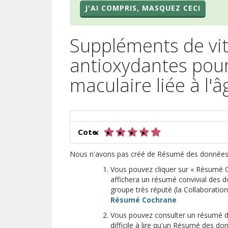
J'AI COMPRIS, MASQUEZ CECI
Suppléments de vi
antioxydantes pour
maculaire liée à l'â
5 sur 5 étoiles
Cote:
Nous n'avons pas créé de Résumé des données p
Vous pouvez cliquer sur « Résumé Co
affichera un résumé convivial des d
groupe très réputé (la Collaboratio
(s’ouvre sur u
Résumé Cochrane
Vous pouvez consulter un résumé d'u
difficile à lire qu'un Résumé des 