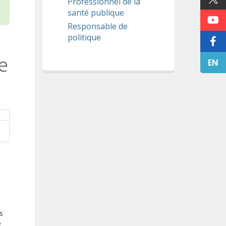
Professionnel de la
santé publique
Responsable de
politique
e
EN
s
e