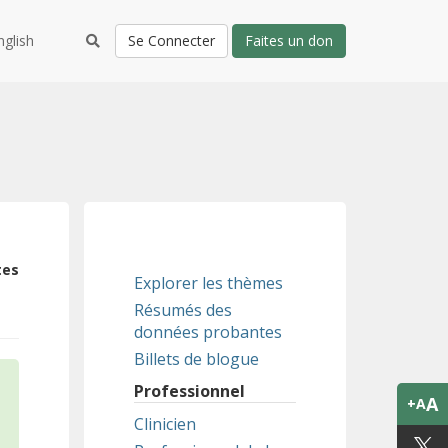
nglish
Se Connecter
Faites un don
tes
Explorer les thèmes
Résumés des
données probantes
Billets de blogue
Professionnel
A
+A
Clinicien