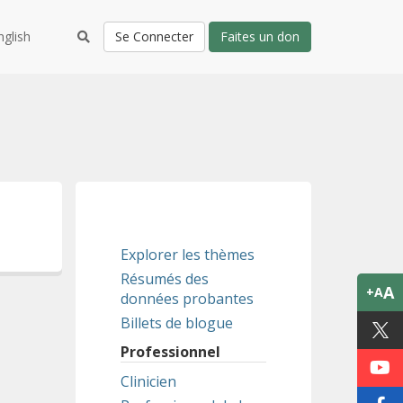
nglish
Se Connecter
Faites un don
Explorer les thèmes
Résumés des
A
+A
données probantes
Billets de blogue
Professionnel
Clinicien