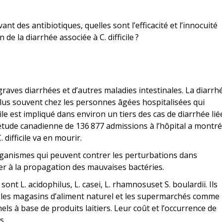
ant des antibiotiques, quelles sont l’efficacité et l’innocuité
de la diarrhée associée à C. difficile ?
 graves diarrhées et d’autres maladies intestinales. La diarrh
e plus souvent chez les personnes âgées hospitalisées qui
cile est impliqué dans environ un tiers des cas de diarrhée lié
e étude canadienne de 136 877 admissions à l’hôpital a montré
 difficile va en mourir.
ganismes qui peuvent contrer les perturbations dans
oser à la propagation des mauvaises bactéries.
ont L. acidophilus, L. casei, L. rhamnosuset S. boulardii. Ils
s les magasins d’aliment naturel et les supermarchés comme
ls à base de produits laitiers. Leur coût et l’occurrence de
s.