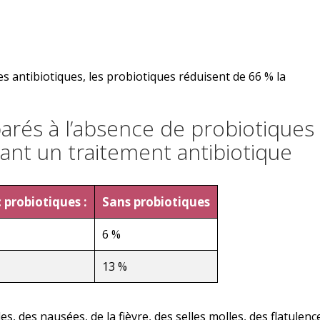
 antibiotiques, les probiotiques réduisent de 66 % la
arés à l’absence de probiotiques
vant un traitement antibiotique
 probiotiques :
Sans probiotiques
6 %
13 %
, des nausées, de la fièvre, des selles molles, des flatulenc