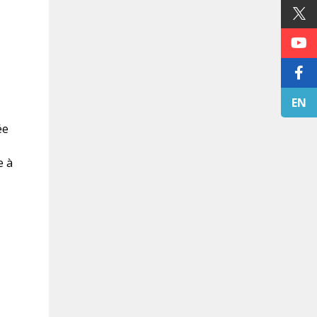
EN
ée
e à