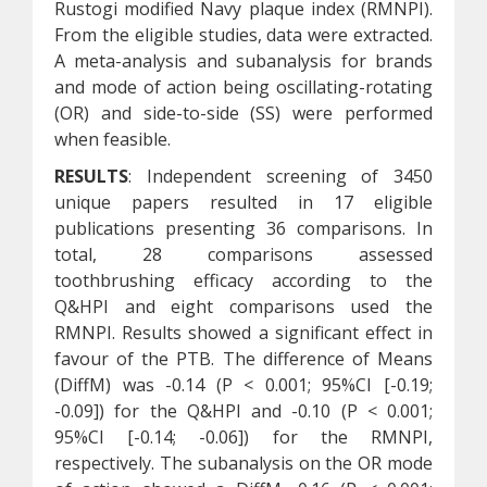
Rustogi modified Navy plaque index (RMNPI).
From the eligible studies, data were extracted.
A meta-analysis and subanalysis for brands
and mode of action being oscillating-rotating
(OR) and side-to-side (SS) were performed
when feasible.
RESULTS
: Independent screening of 3450
unique papers resulted in 17 eligible
publications presenting 36 comparisons. In
total, 28 comparisons assessed
toothbrushing efficacy according to the
Q&HPI and eight comparisons used the
RMNPI. Results showed a significant effect in
favour of the PTB. The difference of Means
(DiffM) was -0.14 (P < 0.001; 95%CI [-0.19;
-0.09]) for the Q&HPI and -0.10 (P < 0.001;
95%CI [-0.14; -0.06]) for the RMNPI,
respectively. The subanalysis on the OR mode