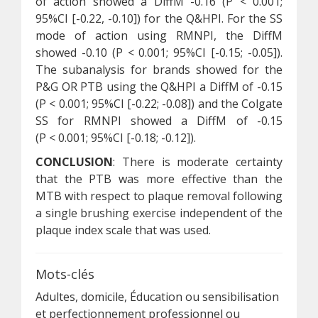
of action showed a DiffM -0.16 (P < 0.001;
95%CI [-0.22, -0.10]) for the Q&HPI. For the SS
mode of action using RMNPI, the DiffM
showed -0.10 (P < 0.001; 95%CI [-0.15; -0.05]).
The subanalysis for brands showed for the
P&G OR PTB using the Q&HPI a DiffM of -0.15
(P < 0.001; 95%CI [-0.22; -0.08]) and the Colgate
SS for RMNPI showed a DiffM of -0.15
(P < 0.001; 95%CI [-0.18; -0.12]).
CONCLUSION
: There is moderate certainty
that the PTB was more effective than the
MTB with respect to plaque removal following
a single brushing exercise independent of the
plaque index scale that was used.
Mots-clés
Adultes, domicile, Éducation ou sensibilisation
et perfectionnement professionnel ou