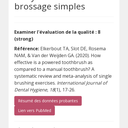
brossage simples
Examiner l'évaluation de la qualité : 8
(strong)
Référence:
Elkerbout TA, Slot DE, Rosema
NAM, & Van der Weijden GA. (2020). How
effective is a powered toothbrush as
compared to a manual toothbrush? A
systematic review and meta-analysis of single
brushing exercises.
International Journal of
Dental Hygiene
,
18
(1), 17-26.
Résumé des données probantes
(s’ouvre sur un autre site)
Lien vers PubMed