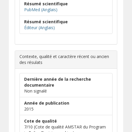
Résumé scientifique
(s’ouvre dans une nouvelle fenêtre)
(s’ouvre sur un autre site)
PubMed (Anglais)
Résumé scientifique
(s’ouvre dans une nouvelle fenêtre)
(s’ouvre sur un autre site)
Éditeur (Anglais)
Contexte, qualité et caractère récent ou ancien
des résulats
Dernière année de la recherche
documentaire
Non signalé
Année de publication
2015
Cote de qualité
7/10 (Cote de qualité AMSTAR du Program