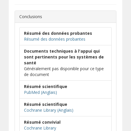
Conclusions
Résumé des données probantes
Résumé des données probantes
Documents techniques à l'appui qui
sont pertinents pour les systèmes de
santé
Généralement pas disponible pour ce type
de document
Résumé scientifique
(s’ouvre dans une nouvelle fenêtre)
(s’ouvre sur un autre site)
PubMed (Anglais)
Résumé scientifique
(s’ouvre dans une nouvelle fen
(s’ouvre sur un autre site)
Cochrane Library (Anglais)
Résumé convivial
(s’ouvre dans une nouvelle fenêtre)
(s’ouvre sur un autre site)
Cochrane Library