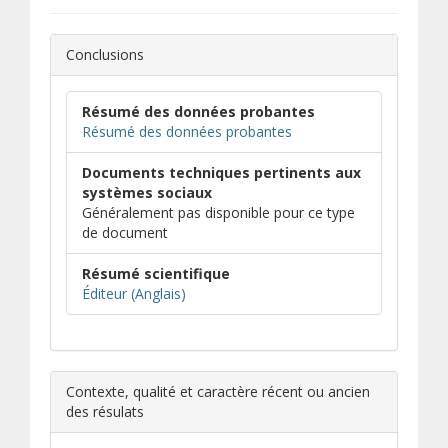
Conclusions
Résumé des données probantes
Résumé des données probantes
Documents techniques pertinents aux
systèmes sociaux
Généralement pas disponible pour ce type
de document
Résumé scientifique
(s’ouvre dans une nouvelle fenêtre)
(s’ouvre sur un autre site)
Éditeur (Anglais)
Contexte, qualité et caractère récent ou ancien
des résulats