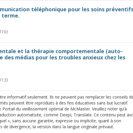
unication téléphonique pour les soins préventif
g terme.
016)
ntale et la thérapie comportementale (auto-
se des médias pour les troubles anxieux chez les
013)
re informatif seulement. Ils ne peuvent pas remplacer les conseils d
més peuvent être reproduits à des fins éducatives sans but lucratif.
e Portail du vieillissement optimal de McMaster. Veuillez noter qu’à
 traduction automatisée, comme DeepL Translate. Ce contenu peut avo
quel », sans aucune garantie, expresse ou implicite, quant à son
as de divergence, la version dans la langue originale prévaut.