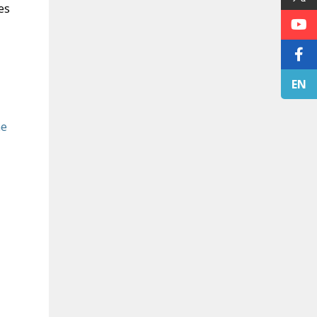
es
EN
me