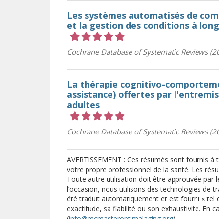
Les systèmes automatisés de comm
et la gestion des conditions à lon
Cote 5 sur 5 étoiles
Cochrane Database of Systematic Reviews (2
La thérapie cognitivo-comporteme
assistance) offertes par l'entremi
adultes
Cote 5 sur 5 étoiles
Cochrane Database of Systematic Reviews (2
AVERTISSEMENT : Ces résumés sont fournis à tit
votre propre professionnel de la santé. Les résu
Toute autre utilisation doit être approuvée par l
l’occasion, nous utilisons des technologies de
été traduit automatiquement et est fourni « tel 
exactitude, sa fiabilité ou son exhaustivité. En c
(
info@mcmasteroptimalaging.org
).