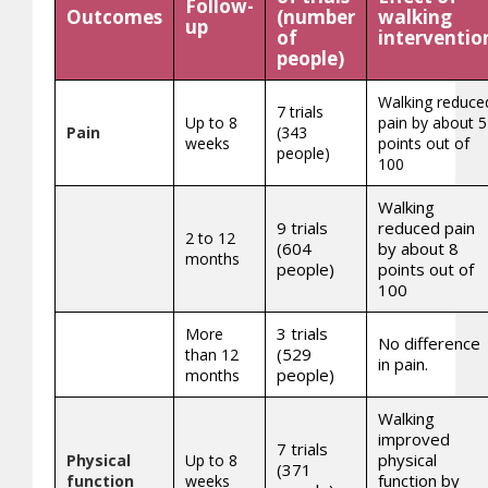
Follow-
Outcomes
(number
walking
up
of
interventio
people)
Walking reduce
7 trials
Up to 8
pain by about 5
Pain
(343
weeks
points out of
people)
100
Walking
9 trials
reduced pain
2 to 12
(604
by about 8
months
people)
points out of
100
3 trials
More
No difference
(529
than 12
in pain.
people)
months
Walking
improved
7 trials
physical
Physical
Up to 8
(371
function by
function
weeks