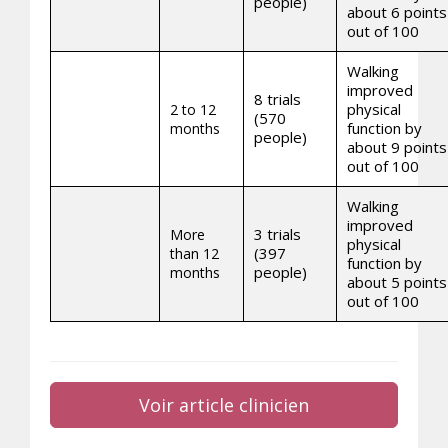
people)
about 6 points
out of 100
Walking
improved
8 trials
physical
2 to 12
(570
function by
months
people)
about 9 points
out of 100
Walking
improved
3 trials
More
physical
(397
than 12
function by
people)
months
about 5 points
out of 100
Voir article clinicien