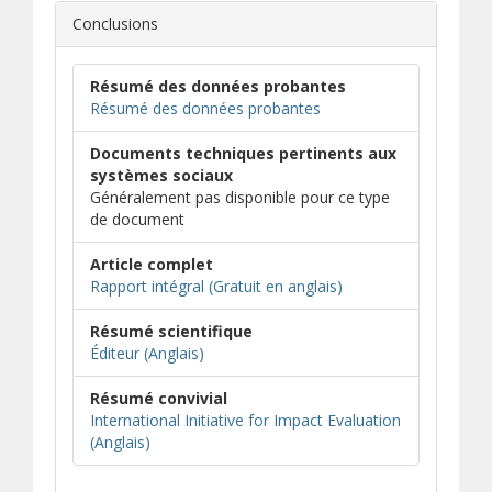
Conclusions
Résumé des données probantes
Résumé des données probantes
Documents techniques pertinents aux
systèmes sociaux
Généralement pas disponible pour ce type
de document
Article complet
(s’ouvre dans une nou
(téléchargement de 
Rapport intégral (Gratuit en anglais)
Résumé scientifique
(s’ouvre dans une nouvelle fenêtre)
(s’ouvre sur un autre site)
Éditeur (Anglais)
Résumé convivial
International Initiative for Impact Evaluation
(s’ouvre dans une nouvelle fenêtre)
(s’ouvre sur un autre site)
(Anglais)