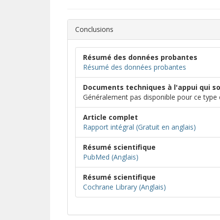
Conclusions
Résumé des données probantes
Résumé des données probantes
Documents techniques à l'appui qui s
Généralement pas disponible pour ce typ
Article complet
(s’ouvr
(s’ouvre
Rapport intégral (Gratuit en anglais)
Résumé scientifique
(s’ouvre dans une nouvell
(s’ouvre sur un autre site)
PubMed (Anglais)
Résumé scientifique
(s’ouvre dans une
(s’ouvre sur un au
Cochrane Library (Anglais)