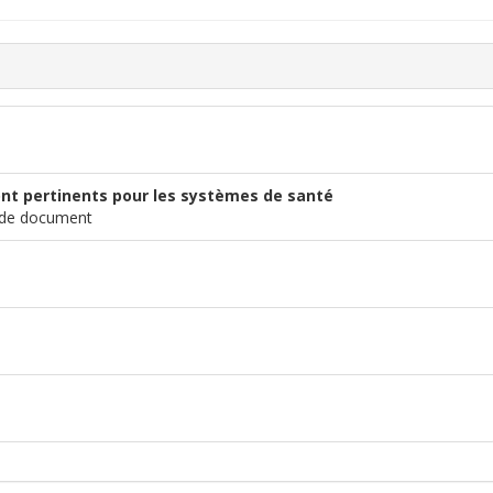
ont pertinents pour les systèmes de santé
e de document
e dans une nouvelle fenêtre)
 sur un autre site)
e fenêtre)
 nouvelle fenêtre)
tre site)