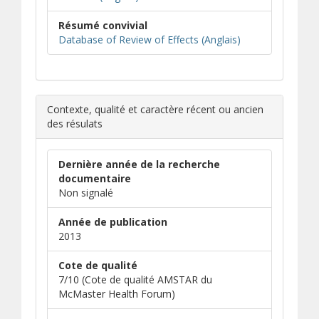
Résumé convivial
(s’ouvre dans une
(s’ouvre sur un au
Database of Review of Effects (Anglais)
Contexte, qualité et caractère récent ou ancien
des résulats
Dernière année de la recherche
documentaire
Non signalé
Année de publication
2013
Cote de qualité
7/10 (Cote de qualité AMSTAR du
McMaster Health Forum)