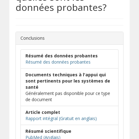
données probantes?
Conclusions
Résumé des données probantes
Résumé des données probantes
Documents techniques à l'appui qui
sont pertinents pour les systèmes de
santé
Généralement pas disponible pour ce type
de document
Article complet
(s’ouvre dans une nou
(s’ouvre sur un autre 
Rapport intégral (Gratuit en anglais)
Résumé scientifique
(s’ouvre dans une nouvelle fenêtre)
(s’ouvre sur un autre site)
PubMed (Anglais)