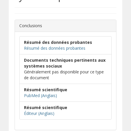
Conclusions
Résumé des données probantes
Résumé des données probantes
Documents techniques pertinents aux
systèmes sociaux
Généralement pas disponible pour ce type
de document
Résumé scientifique
(s’ouvre dans une nouvelle fenêtre)
(s’ouvre sur un autre site)
PubMed (Anglais)
Résumé scientifique
(s’ouvre dans une nouvelle fenêtre)
(s’ouvre sur un autre site)
Éditeur (Anglais)