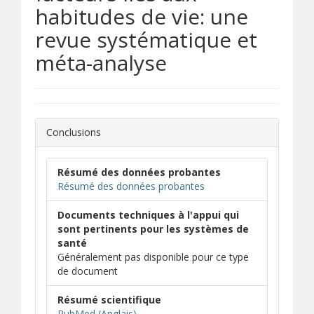
habitudes de vie: une
revue systématique et
méta-analyse
Conclusions
Résumé des données probantes
Résumé des données probantes
Documents techniques à l'appui qui
sont pertinents pour les systèmes de
santé
Généralement pas disponible pour ce type
de document
Résumé scientifique
(s’ouvre dans une nouvelle fenêtre)
(s’ouvre sur un autre site)
PubMed (Anglais)