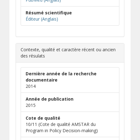
Résumé scientifique
(s’ouvre dans une nouvelle fenêtre)
(s’ouvre sur un autre site)
Éditeur (Anglais)
Contexte, qualité et caractère récent ou ancien
des résulats
Dernière année de la recherche
documentaire
2014
Année de publication
2015
Cote de qualité
10/11 (Cote de qualité AMSTAR du
Program in Policy Decision-making)