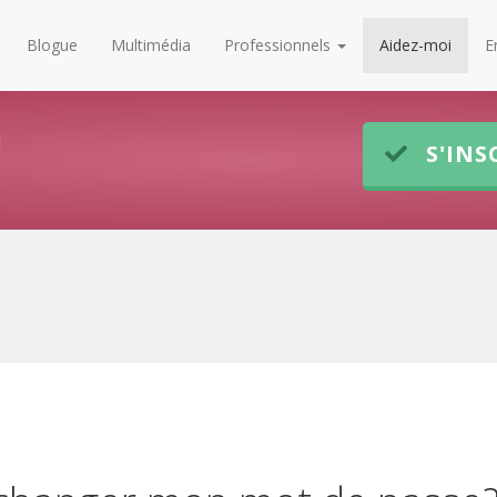
Blogue
Multimédia
Professionnels
Aidez-moi
E
u
S'INS