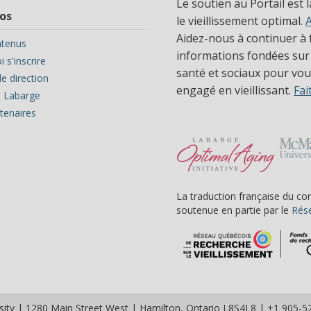
Le soutien au Portail est 
os
le vieillissement optimal.
Aidez-nous à continuer à f
tenus
informations fondées sur
 s'inscrire
santé et sociaux pour vous
e direction
engagé en vieillissant.
Fai
ve Labarge
tenaires
La traduction française du co
soutenue en partie par le
Rése
ity | 1280 Main Street West | Hamilton, Ontario L8S4L8 | +1 905-