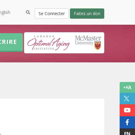
nglish
Se Connecter
Faites un don
CRIRE
A
+A
EN