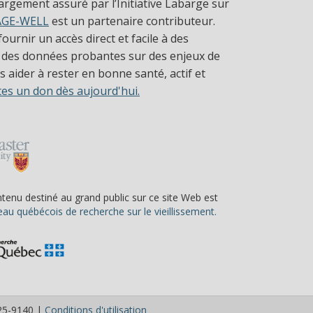
largement assuré par l’Initiative Labarge sur
AGE-WELL
est un partenaire contributeur.
ournir un accès direct et facile à des
 des données probantes sur des enjeux de
 aider à rester en bonne santé, actif et
tes un don dès aujourd'hui.
ntenu destiné au grand public sur ce site Web est
(s’ouvre dans une nou
au québécois de recherche sur le vieillissement.
(s’ouvre dans une nouvelle fenêtre)
525-9140 |
Conditions d'utilisation