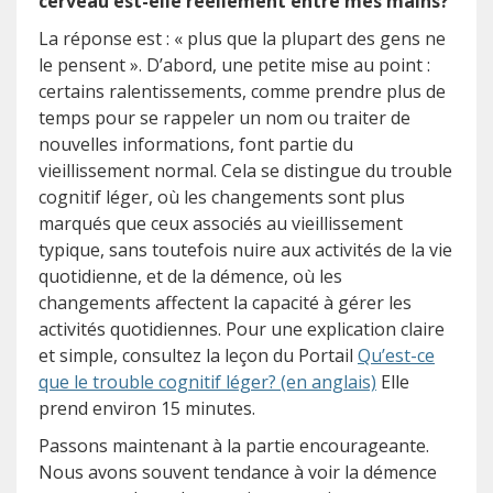
cerveau est-elle réellement entre mes mains?
La réponse est : « plus que la plupart des gens ne
le pensent ». D’abord, une petite mise au point :
certains ralentissements, comme prendre plus de
temps pour se rappeler un nom ou traiter de
nouvelles informations, font partie du
vieillissement normal. Cela se distingue du trouble
cognitif léger, où les changements sont plus
marqués que ceux associés au vieillissement
typique, sans toutefois nuire aux activités de la vie
quotidienne, et de la démence, où les
changements affectent la capacité à gérer les
activités quotidiennes. Pour une explication claire
et simple, consultez la leçon du Portail
Qu’est-ce
(s’ouvre sur u
que le trouble cognitif léger? (en anglais)
Elle
prend environ 15 minutes.
Passons maintenant à la partie encourageante.
Nous avons souvent tendance à voir la démence