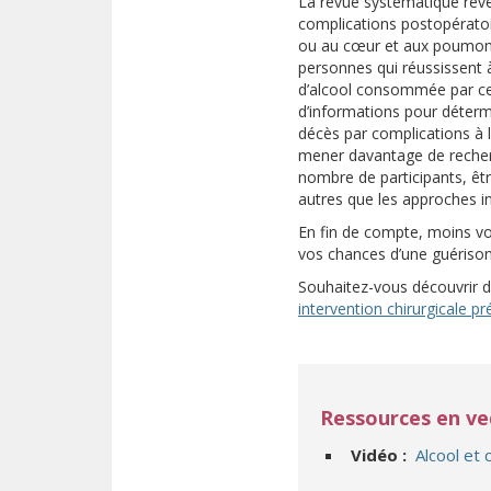
La revue systématique révè
complications postopératoir
ou au cœur et aux poumons
personnes qui réussissent à
d’alcool consommée par ceux
d’informations pour détermi
décès par complications à la
mener davantage de recherc
nombre de participants, êtr
autres que les approches in
En fin de compte, moins vou
vos chances d’une guérison
Souhaitez-vous découvrir d
intervention chirurgicale p
Ressources en v
Vidéo :
Alcool et