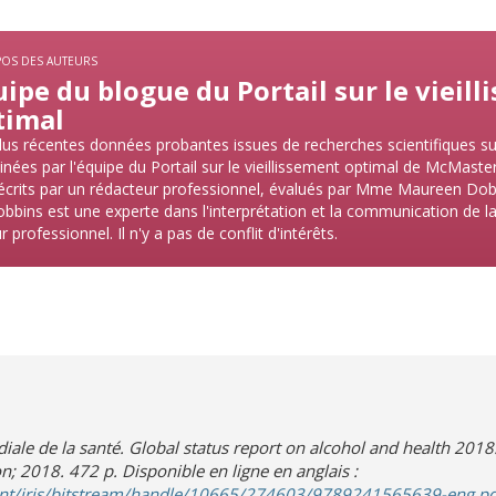
POS DES AUTEURS
ipe du blogue du Portail sur le vieil
timal
lus récentes données probantes issues de recherches scientifiques su
nées par l'équipe du Portail sur le vieillissement optimal de McMaster
écrits par un rédacteur professionnel, évalués par Mme Maureen Dob
bins est une experte dans l'interprétation et la communication de la l
 professionnel. Il n'y a pas de conflit d'intérêts.
ale de la santé. Global status report on alcohol and health 2018
n; 2018. 472 p. Disponible en ligne en anglais :
.int/iris/bitstream/handle/10665/274603/9789241565639-eng.p