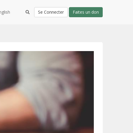
nglish
Se Connecter
Faites un don