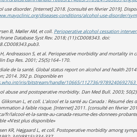
l use disorder. [Internet] 2018. [consulté en février 2019]. Dispo
ww.mayoclinic.org/diseases-conditions/alcohol-use-disorder/sy
 dans une nouvelle fenêtre)
 sur un autre site)
en B, Møller AM, et coll.
Perioperative alcohol cessation interve
vre sur un autre site)
chrane Database Syst Rev. 2018; (11):CD008343. doi:
8.CD008343.pub3.
H, Andreasson S, et al. Perioperative morbidity and mortality in c
Clin Exp Res. 2001; 25(5):164–170.
ale de la santé. Global status report on alcohol and health 2014
n; 2014. 392 p. Disponible en
ps.who.int/iris/bitstream/handle/10665/112736/9789240692763
ol abuse and postoperative morbidity. Dan Med Bull. 2003; 50(2
, Gliksman L, et coll. L’alcool et la santé au Canada : Résumé des
ommation à faible risque. [Internet] 2011. [consulté en février 201
a/fr/lalcool-et-la-sante-au-canada-resume-des-donnees-probantes
le «N'est plus disponible»
sen KR, Højgaard L, et coll. Postoperative morbidity among symp
 1992; 340(8815):334-337.