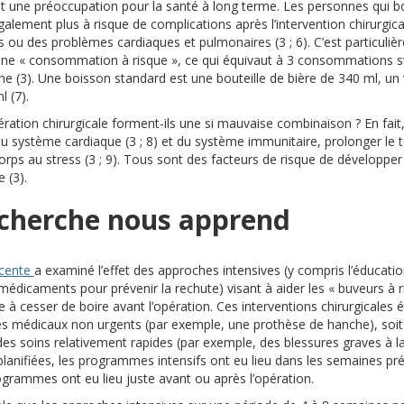
nt une préoccupation pour la santé à long terme. Les personnes qui b
alement plus à risque de complications après l’intervention chirurgical
 ou des problèmes cardiaques et pulmonaires (3 ; 6). C’est particuliè
 une « consommation à risque », ce qui équivaut à 3 consommations s
(3). Une boisson standard est une bouteille de bière de 340 ml, un v
l (7).
ération chirurgicale forment-ils une si mauvaise combinaison ? En fai
 du système cardiaque (3 ; 8) et du système immunitaire, prolonger l
rps au stress (3 ; 9). Tous sont des facteurs de risque de développe
 (3).
echerche nous apprend
(s’ouvre sur un autre site)
écente
a examiné l’effet des approches intensives (y compris l’éducatio
médicaments pour prévenir la rechute) visant à aider les « buveurs à ri
le à cesser de boire avant l’opération. Ces interventions chirurgicale
es médicaux non urgents (par exemple, une prothèse de hanche), soi
es soins relativement rapides (par exemple, des blessures graves à la 
 planifiées, les programmes intensifs ont eu lieu dans les semaines pré
ogrammes ont eu lieu juste avant ou après l’opération.