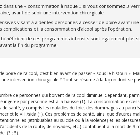
 dans une « consommation à risque » si vous consommez 3 verres
ine, avant de subir une intervention chirurgicale.
nsives visant à aider les personnes à cesser de boire avant une 
s complications et la consommation d’alcool après l’opération.
 bénéficient de ces programmes intensifs sont également plus su
 avant la fin du programme.
 de boire de l’alcool, c’est bien avant de passer « sous le bistouri ». M
t une intervention chirurgicale ? Tout se résume à la façon dont se pa
ombre de personnes qui boivent de l’alcool diminue. Cependant, parmi
é ingérée par personne est à la hausse (1). La consommation excessi
s de santé, y compris les maladies du foie, des dommages au pancré
ancer et le VIH/sida (1). Ces problèmes de santé, ainsi que d’autres ma
tentionnelles (attribuables au suicide ou à la violence) et les blessure
accidents de la route, de noyades, etc.) contribuent à la mort de 3 m
. (3 ; 5).