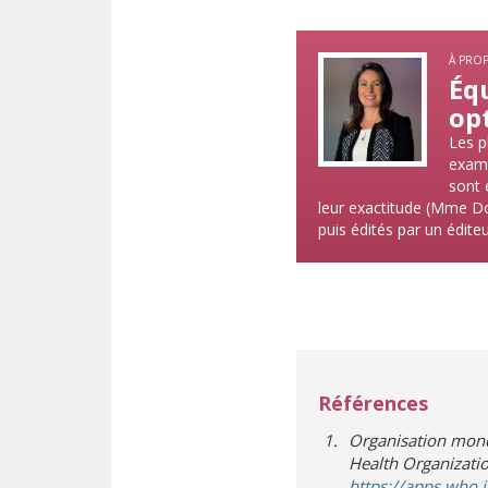
À PRO
Équ
op
Les p
exami
sont 
leur exactitude (Mme Dob
puis édités par un éditeur
Références
Organisation mondi
Health Organizatio
https://apps.who