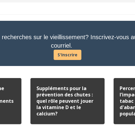
 recherches sur le vieillissement? Inscrivez-vous a
courriel.
S'Inscrire
ne
Suppléments pour la
Percer
prévention des chutes :
l’impa
éments
quel rôle peuvent jouer
tabac 
la vitamine D et le
d'aba
calcium?
popul