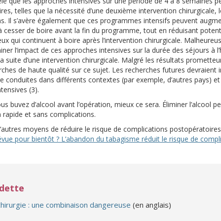
le que les approches intensives sur une période de 4 à 8 semaines pe
es, telles que la nécessité d’une deuxième intervention chirurgicale, l
. Il s’avère également que ces programmes intensifs peuvent augm
 cesser de boire avant la fin du programme, tout en réduisant potent
 qui continuent à boire après l’intervention chirurgicale. Malheureus
ner l’impact de ces approches intensives sur la durée des séjours à l’h
 suite d’une intervention chirurgicale. Malgré les résultats prometteur
hes de haute qualité sur ce sujet. Les recherches futures devraient i
e conduites dans différents contextes (par exemple, d’autres pays) et
tensives (3).
s buvez d’alcool avant l’opération, mieux ce sera. Éliminer l’alcool p
 rapide et sans complications.
’autres moyens de réduire le risque de complications postopératoire
révue pour bientôt ? L’abandon du tabagisme réduit le risque de compl
edette
(s’ouvre sur un autre site)
 chirurgie : une combinaison dangereuse
(en anglais)