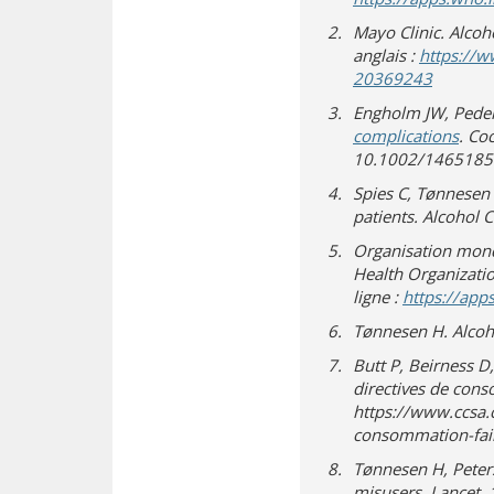
Mayo Clinic. Alcoho
anglais :
https://w
(s’ouvre
(s’ouvre
20369243
Engholm JW, Peders
(s’ou
complications
. Co
10.1002/1465185
Spies C, Tønnesen 
patients. Alcohol 
Organisation mondi
Health Organizatio
ligne :
https://ap
Tønnesen H. Alcoh
Butt P, Beirness D
directives de cons
https://www.ccsa.c
consommation-faib
Tønnesen H, Peter
misusers. Lancet.