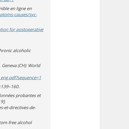
nible en ligne en
mptoms-causes/syc-
ntion for postoperative
hronic alcoholic
. Geneva (CH): World
(s’ouvre dans une nouvelle fenêtre)
(téléchargement de document)
_eng.pdf?sequence=1
):139–160.
 données probantes et
9].
-et-directives-de-
tom-free alcohol