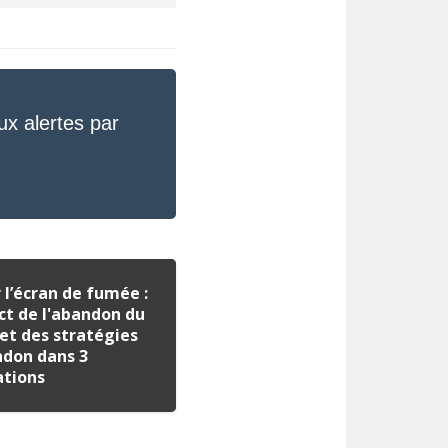
ux alertes par
 l’écran de fumée :
ct de l'abandon du
et des stratégies
ndon dans 3
ations