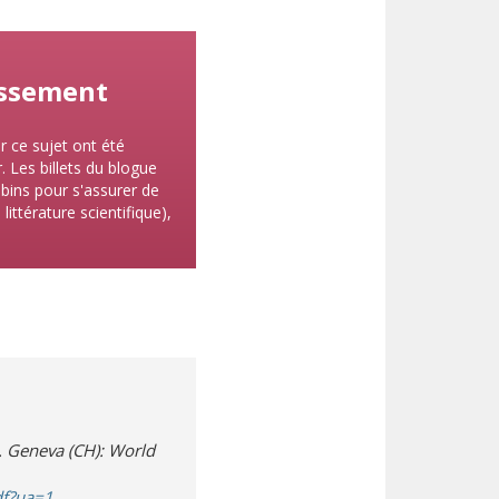
lissement
r ce sujet ont été
. Les billets du blogue
bins pour s'assurer de
ittérature scientifique),
. Geneva (CH): World
(s’ouvre dans une nouvelle fenêtre)
(téléchargement de document)
df?ua=1