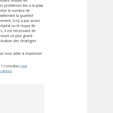
uvent réduire les
es problèmes liés à la plaie
enter le nombre de
iellement la quantité
ement, il n’y a pas assez
ôpital ou le risque de
s, il est nécessaire de
nclure un plus grand
 évaluer des stratégies
eut vous aider à maximiser
s ? Consultez
Une
(s’ouvre sur un autre site)
ications
.