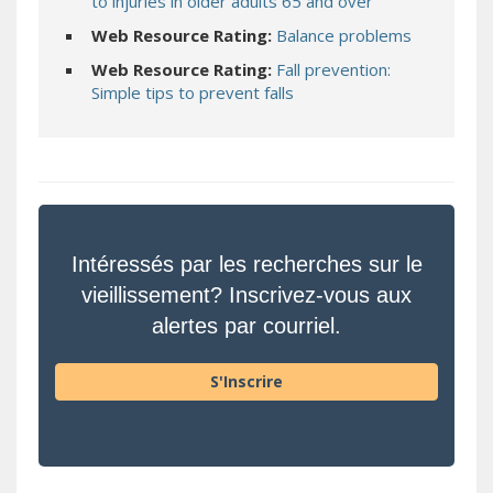
(s’ouvre sur un 
to injuries in older adults 65 and over
(s’ouvre su
Web Resource Rating:
Balance problems
Web Resource Rating:
Fall prevention:
(s’ouvre sur un autre site)
Simple tips to prevent falls
Intéressés par les recherches sur le
vieillissement? Inscrivez-vous aux
alertes par courriel.
S'Inscrire