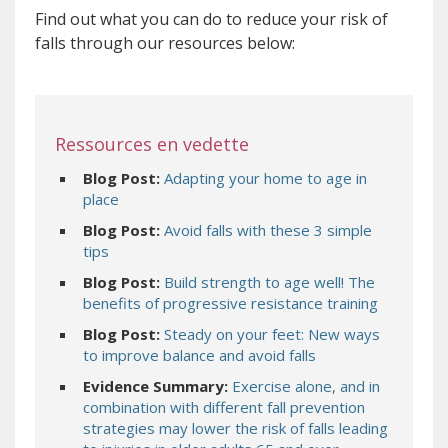
Find out what you can do to reduce your risk of
falls through our resources below:
Ressources en vedette
Blog Post:
Adapting your home to age in
(s’ouvre sur un autre site)
place
Blog Post:
Avoid falls with these 3 simple
(s’ouvre sur un autre site)
tips
Blog Post:
Build strength to age well! The
(s’ouvre s
benefits of progressive resistance training
Blog Post:
Steady on your feet: New ways
(s’ouvre sur un autr
to improve balance and avoid falls
Evidence Summary:
Exercise alone, and in
combination with different fall prevention
strategies may lower the risk of falls leading