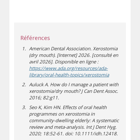
Références
American Dental Association. Xerostomia
(dry mouth). [Internet] 2026. [consulté en
avril 2026]. Disponible en ligne :
https://www.ada.org/resources/ada-
(s’ouvre dans 
(s’ouvre sur un
library/oral-health-topics/xerostomia
Auluck A. How do I manage a patient with
xerostomia/dry mouth? J Can Dent Assoc.
2016; 82:g11.
Seo K, Kim HN. Effects of oral health
programmes on xerostomia in
community-dwelling elderly: A systematic
review and meta-analysis. Int J Dent Hyg.
2020; 18:52-61. doi: 10.1111/idh.12418.