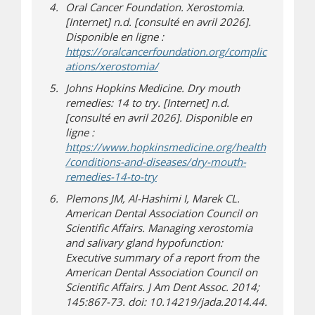
Oral Cancer Foundation. Xerostomia.
[Internet] n.d. [consulté en avril 2026].
Disponible en ligne :
https://oralcancerfoundation.org/complic
(s’ouvre dans une nouvelle fenêt
(s’ouvre sur un autre site)
ations/xerostomia/
Johns Hopkins Medicine. Dry mouth
remedies: 14 to try. [Internet] n.d.
[consulté en avril 2026]. Disponible en
ligne :
https://www.hopkinsmedicine.org/health
/conditions-and-diseases/dry-mouth-
(s’ouvre dans une nouvelle fenêtr
(s’ouvre sur un autre site)
remedies-14-to-try
Plemons JM, Al-Hashimi I, Marek CL.
American Dental Association Council on
Scientific Affairs. Managing xerostomia
and salivary gland hypofunction:
Executive summary of a report from the
American Dental Association Council on
Scientific Affairs. J Am Dent Assoc. 2014;
145:867-73. doi: 10.14219/jada.2014.44.