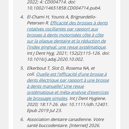
2022; 4: CD004714. doi:
10.1002/14651858.CD004714.pub4.
El-Chami H, Younis A, Brignardello-
Petersen R.
Efficacité des brosses à dents
rotatives oscillantes par rapport aux
brosses à dents motorisées côte à côte
sur la plaque dentaire et la réduction de
l'index gingival: une revue systématique
.
Int J Dent Hyg. 2021; 152(2):115-126. doi:
10.1016/j.adaj.2020.10.002.
Elkerbout T, Slot D, Rosema NA, et
coll.
Quelle est l'efficacité d'une brosse à
dents électrique par rapport à une brosse
à dents manuelle? Une revue
systématique et méta-analyse d'exercices
de brossage simples
. Int J Dent Hygiene.
2020; 18:17-26. doi: 10.1111/idh.12401.
Epub 2019 Jul 23.
Association dentaire canadienne. Votre
santé buccodentaire
. [Internet] 2026.