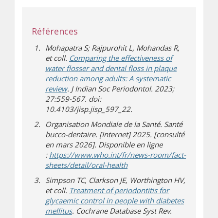
Références
Mohapatra S; Rajpurohit L, Mohandas R,
et coll.
Comparing the effectiveness of
water flosser and dental floss in plaque
reduction among adults: A systematic
(s’ouvre sur un autre site)
review
. J Indian Soc Periodontol. 2023;
27:559-567. doi:
10.4103/jisp.jisp_597_22.
Organisation Mondiale de la Santé. Santé
bucco-dentaire
. [Internet] 2025. [consulté
en mars 2026]. Disponible en ligne
:
https://www.who.int/fr/news-room/fact-
(s’ouvre dans une nouvelle 
(s’ouvre sur un autre site)
sheets/detail/oral-health
Simpson TC, Clarkson JE, Worthington HV,
et coll.
Treatment of periodontitis for
glycaemic control in people with diabetes
(s’ouvre sur un autre site)
mellitus
. Cochrane Database Syst Rev.