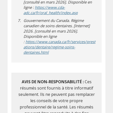
[consulté en mars 2026]. Disponible en
ligne :
https://www.cda-
(s’ouvre dans une no
(s’ouvre sur un autre 
adc.ca/fr/oral_health/index.asp
Gouvernement du Canada. Régime
canadien de soins dentaires
. [Internet]
2026. [consulté en mars 2026].
Disponible en ligne
:
https://www.canada.ca/fr/services/prest
ations/dentaire/regime-soins-
(s’ouvre dans une nouvelle fenêtre)
(s’ouvre sur un autre site)
dentaires.html
AVIS DE NON-RESPONSABILITÉ :
Ces
résumés sont fournis à titre informatif
seulement. Ils ne peuvent pas remplacer
les conseils de votre propre
professionnel de la santé. Les résumés