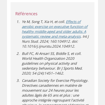
Références
Ye M, Song T, Xia H, et coll.
Effects of
aerobic exercise on executive function of
healthy middle-aged and older adults: A
(s’ouvre sur un 
systematic review and meta-analysis
. Int J
Nurs Stud. 2024; 160:104912. doi:
10.1016/j.ijnurstu.2024.104912.
Bull FC, Al-Ansari SS, Biddle S, et coll.
World Health Organization 2020
guidelines on physical activity and
sedentary behaviour. Br J Sports Med.
2020; 54 (24):1451–1462.
Canadian Society for Exercise Physiology.
Directives canadiennes en matière de
mouvement sur 24 heures pour les
adultes âgés de 65 ans et plus : une
approche intégrée regroupant l’activité