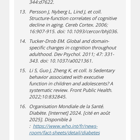
344:d7622.
Persson J, Nyberg L, Lind J, et coll.
Structure-function correlates of cognitive
decline in aging. Cereb Cortex. 2006;
16:907-915. doi: 10.1093/cercor/bhj036.
Tucker-Drob EM. Global and domain-
specific changes in cognition throughout
adulthood. Dev Psychol. 2011; 47: 331-
343. doi: 10.1037/a0021361.
Li S, Guo J, Zheng K, et coll. Is Sedentary
behavior associated with executive
function in children and adolescents? A
systematic review. Front Public Health.
2022;10:832845.
Organisation Mondiale de la Santé.
Diabète. [Internet] 2024. [cité en août
2025]. Disponible à
:
https://www.who.int/fr/news-
(s’ouvre dans une n
(s’ouvre sur un autr
room/fact-sheets/detail/diabetes