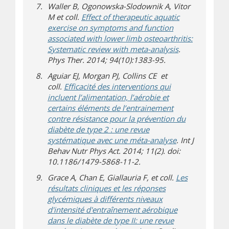
Waller B, Ogonowska-Slodownik A, Vitor
M et coll.
Effect of therapeutic aquatic
exercise on symptoms and function
associated with lower limb osteoarthritis:
(s’ouvre sur un
Systematic review with meta-analysis
.
Phys Ther. 2014; 94(10):1383-95.
Aguiar EJ, Morgan PJ, Collins CE et
coll.
Efficacité des interventions qui
incluent l’alimentation, l’aérobie et
certains éléments de l’entrainement
contre résistance pour la prévention du
diabète de type 2 : une revue
systématique avec une méta-analyse
. Int J
Behav Nutr Phys Act. 2014; 11(2). doi:
10.1186/1479-5868-11-2.
Grace A, Chan E, Giallauria F, et coll.
Les
résultats cliniques et les réponses
glycémiques à différents niveaux
d'intensité d'entraînement aérobique
dans le diabète de type II: une revue