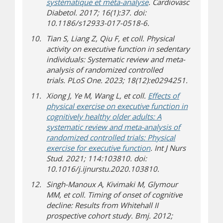
systématique et méta-analyse
. Cardiovasc
Diabetol. 2017; 16(1):37. doi:
10.1186/s12933-017-0518-6.
Tian S, Liang Z, Qiu F, et coll. Physical
activity on executive function in sedentary
individuals: Systematic review and meta-
analysis of randomized controlled
trials. PLoS One. 2023; 18(12):e0294251.
Xiong J, Ye M, Wang L, et coll.
Effects of
physical exercise on executive function in
cognitively healthy older adults: A
systematic review and meta-analysis of
randomized controlled trials: Physical
(s’ouvre sur un autre 
exercise for executive function
. Int J Nurs
Stud. 2021; 114:103810. doi:
10.1016/j.ijnurstu.2020.103810.
Singh-Manoux A, Kivimaki M, Glymour
MM, et coll. Timing of onset of cognitive
decline: Results from Whitehall II
prospective cohort study. Bmj. 2012;