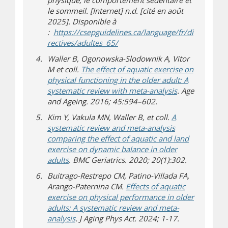
physique, le comportement sédentaire et
le sommeil. [Internet] n.d. [cité en août
2025]. Disponible à
:
https://csepguidelines.ca/language/fr/di
(s’ouvre dans une nouvelle fenê
(s’ouvre sur un autre site)
rectives/adultes_65/
Waller B, Ogonowska-Slodownik A, Vitor
M et
coll
.
The effect of aquatic exercise on
physical functioning in the older adult: A
(s’ouvre sur un
systematic review with meta-analysis
. Age
and Ageing. 2016; 45:594–602.
Kim Y, Vakula MN, Waller B, et
coll
.
A
systematic review and meta-analysis
comparing the effect of aquatic and land
exercise on dynamic balance in older
(s’ouvre sur un autre site)
adults
. BMC Geriatrics. 2020; 20(1):302.
Buitrago-Restrepo CM, Patino-Villada FA,
Arango-Paternina CM.
Effects of aquatic
exercise on physical performance in older
adults: A systematic review and meta-
(s’ouvre sur un autre site)
analysis
. J Aging Phys Act. 2024; 1-17.