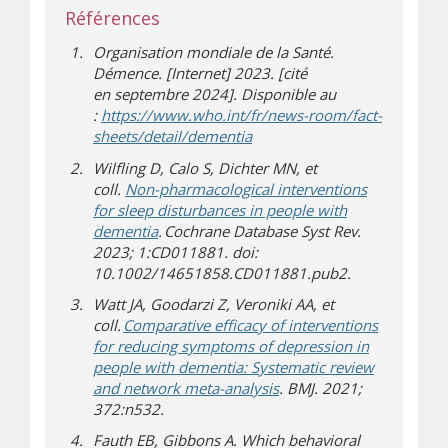
Références
Organisation mondiale de la Santé.
Démence. [Internet] 2023. [cité
en septembre 2024]. Disponible au
:
https://www.who.int/fr/news-room/fact-
(s’ouvre dans une nouvelle f
(s’ouvre sur un autre site)
sheets/detail/dementia
Wilfling D, Calo S, Dichter MN, et
coll.
Non-pharmacological interventions
for sleep disturbances in people with
(s’ouvre dans une nouvelle fenêtre)
(s’ouvre sur un autre site)
dementia
. Cochrane Database Syst Rev.
2023; 1:CD011881. doi:
10.1002/14651858.CD011881.pub2.
Watt JA, Goodarzi Z, Veroniki AA, et
coll.
Comparative efficacy of interventions
for reducing symptoms of depression in
people with dementia: Systematic review
(s’ouvre dans une nouvel
(s’ouvre sur un autre site
and network meta-analysis
. BMJ. 2021;
372:n532.
Fauth EB, Gibbons A. Which behavioral