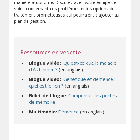
manière autonome. Discutez avec votre équipe de
soins concernant ces problèmes et les options de
traitement prometteuses qui pourraient s’ajouter au
plan de gestion.
Ressources en vedette
Blogue vidéo:
Qu'est-ce que la maladie
(s’ouvre sur un autre site)
d'Alzheimer ?
(en anglais)
Blogue vidéo:
Génétique et démence :
(s’ouvre sur un autre site)
quel est le lien ?
(en anglais)
Billet de blogue:
Compenser les pertes
de mémoire
(s’ouvre sur un autre site)
Multimédia:
Démence
(en anglais)