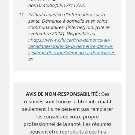
doi:10.4088/JCP.17r11772.
Institut canadien d’information sur la
santé. Démence à domicile et en soins
communautaires. [Internet] n.d. [cité en
septembre 2024]. Disponible au
:
https://www.cihi.ca/fr/la-demence-au-
canada/les-soins-de-la-demence-dans-le-
systeme-de-sante/demence-a-domicile-et-
(s’ouvre dans une nouvelle fenêtre)
(s’ouvre sur un autre site)
en
AVIS DE NON-RESPONSABILITÉ :
Ces
résumés sont fournis à titre informatif
seulement. Ils ne peuvent pas remplacer
les conseils de votre propre
professionnel de la santé. Les résumés
peuvent être reproduits à des fins