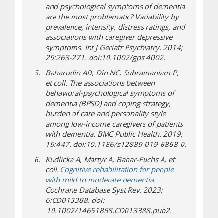
and psychological symptoms of dementia
are the most problematic? Variability by
prevalence, intensity, distress ratings, and
associations with caregiver depressive
symptoms. Int J Geriatr Psychiatry. 2014;
29:263-271. doi:10.1002/gps.4002.
Baharudin AD, Din NC, Subramaniam P,
et coll. The associations between
behavioral-psychological symptoms of
dementia (BPSD) and coping strategy,
burden of care and personality style
among low-income caregivers of patients
with dementia. BMC Public Health. 2019;
19:447. doi:10.1186/s12889-019-6868-0.
Kudlicka A, Martyr A, Bahar-Fuchs A, et
coll.
Cognitive rehabilitation for people
(s’ouvre dans une n
(s’ouvre sur un autr
with mild to moderate dementia
.
Cochrane Database Syst Rev. 2023;
6:CD013388. doi:
10.1002/14651858.CD013388.pub2.