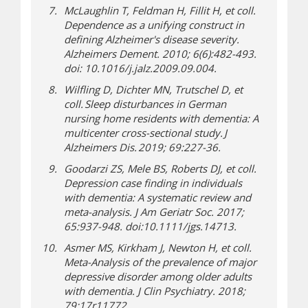
McLaughlin T, Feldman H, Fillit H, et coll.
Dependence as a unifying construct in
defining Alzheimer's disease severity.
Alzheimers Dement. 2010; 6(6):482-493.
doi: 10.1016/j.jalz.2009.09.004.
Wilfling D, Dichter MN, Trutschel D, et
coll. Sleep disturbances in German
nursing home residents with dementia: A
multicenter cross-sectional study. J
Alzheimers Dis. 2019; 69:227-36.
Goodarzi ZS, Mele BS, Roberts DJ, et coll.
Depression case finding in individuals
with dementia: A systematic review and
meta-analysis. J Am Geriatr Soc. 2017;
65:937-948. doi:10.1111/jgs.14713.
Asmer MS, Kirkham J, Newton H, et coll.
Meta-Analysis of the prevalence of major
depressive disorder among older adults
with dementia. J Clin Psychiatry. 2018;
79:17r11772.