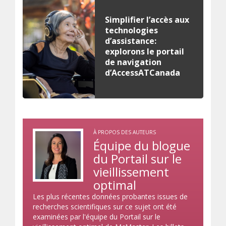
Simplifier l’accès aux
technologies
d’assistance:
explorons le portail
de navigation
d’AccessATCanada
À PROPOS DES AUTEURS
Équipe du blogue
du Portail sur le
vieillissement
optimal
Les plus récentes données probantes issues de
recherches scientifiques sur ce sujet ont été
examinées par l'équipe du Portail sur le