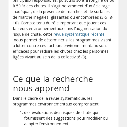
principaux responsables, puisqu’ils sont à l’origine de 30
à 50 % des chutes. Il s’agit notamment d’un éclairage
inadéquat, de la présence de marches et de surfaces
de marche inégales, glissantes ou encombrées (3-5 ; 8-
10). Compte tenu du rôle important que jouent ces
facteurs environnementaux dans l’augmentation du
risque de chute, cette
revue systématique récente
(s’ouvre sur un autre site)
nous permet de déterminer si les programmes visant
à lutter contre ces facteurs environnementaux sont
efficaces pour réduire les chutes chez les personnes
âgées vivant au sein de la collectivité (3).
Ce que la recherche
nous apprend
Dans le cadre de la revue systématique, les
programmes environnementaux comprenaient :
des évaluations des risques de chute qui
fournissent des suggestions pour modifier ou
adapter l’environnement,