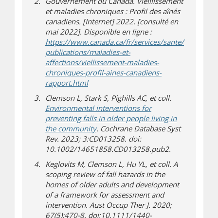
Gouvernement du Canada. Vieillissement
et maladies chroniques : Profil des aînés
canadiens. [Internet] 2022. [consulté en
mai 2022]. Disponible en ligne :
https://www.canada.ca/fr/services/sante/
publications/maladies-et-
affections/viellissement-maladies-
chroniques-profil-aines-canadiens-
(s’ouvre dans une nouvelle fenêtre)
(s’ouvre sur un autre site)
rapport.html
Clemson L, Stark S, Pighills AC, et coll.
Environmental interventions for
preventing falls in older people living in
(s’ouvre sur un autre site)
the community
. Cochrane Database Syst
Rev. 2023; 3:CD013258. doi:
10.1002/14651858.CD013258.pub2.
Keglovits M, Clemson L, Hu YL, et coll. A
scoping review of fall hazards in the
homes of older adults and development
of a framework for assessment and
intervention. Aust Occup Ther J. 2020;
67(5):470-8. doi:10.1111/1440-