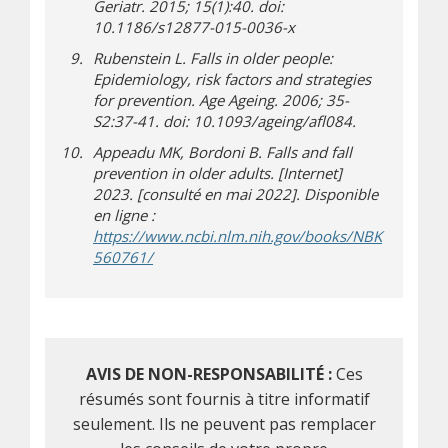
Geriatr.
2015; 15(1):40. doi:
10.1186/s12877-015-0036-x
Rubenstein L. Falls in older people:
Epidemiology, risk factors and strategies
for prevention.
Age Ageing.
2006; 35-
S2:37-41. doi: 10.1093/ageing/afl084.
Appeadu MK, Bordoni B. Falls and fall
prevention in older adults. [Internet]
2023. [consulté en mai 2022]. Disponible
en ligne :
https://www.ncbi.nlm.nih.gov/books/NBK
(s’ouvre dans une nouvelle fenêtre)
(s’ouvre sur un autre site)
560761/
AVIS DE NON-RESPONSABILITÉ :
Ces
résumés sont fournis à titre informatif
seulement. Ils ne peuvent pas remplacer