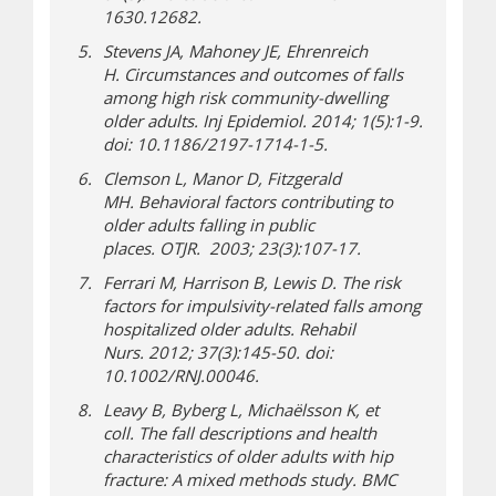
1630.12682.
Stevens JA, Mahoney JE, Ehrenreich
H. Circumstances and outcomes of falls
among high risk community-dwelling
older adults.
Inj Epidemiol.
2014; 1(5):1-9.
doi: 10.1186/2197-1714-1-5.
Clemson L, Manor D, Fitzgerald
MH. Behavioral factors contributing to
older adults falling in public
places.
OTJR.
2003; 23(3):107-17.
Ferrari M, Harrison B, Lewis D. The risk
factors for impulsivity-related falls among
hospitalized older adults.
Rehabil
Nurs.
2012; 37(3):145-50. doi:
10.1002/RNJ.00046.
Leavy B, Byberg L, Michaëlsson K, et
coll. The fall descriptions and health
characteristics of older adults with hip
fracture: A mixed methods study.
BMC