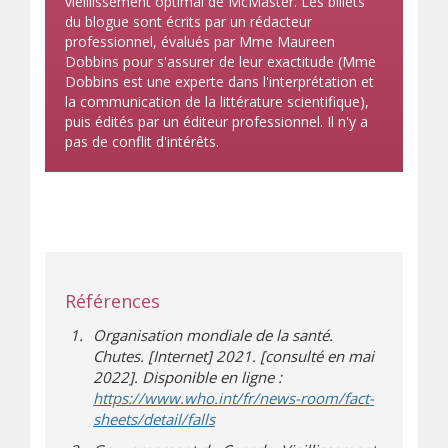
vieillissement optimal de McMaster. Les billets
du blogue sont écrits par un rédacteur
professionnel, évalués par Mme Maureen
Dobbins pour s'assurer de leur exactitude (Mme
Dobbins est une experte dans l'interprétation et
la communication de la littérature scientifique),
puis édités par un éditeur professionnel. Il n'y a
pas de conflit d'intérêts.
Références
Organisation mondiale de la santé.
Chutes. [Internet] 2021. [consulté en mai
2022]. Disponible en ligne :
https://www.who.int/fr/news-room/fact-
(s’ouvre dans une nouvelle fenêtre
(s’ouvre sur un autre site)
sheets/detail/falls