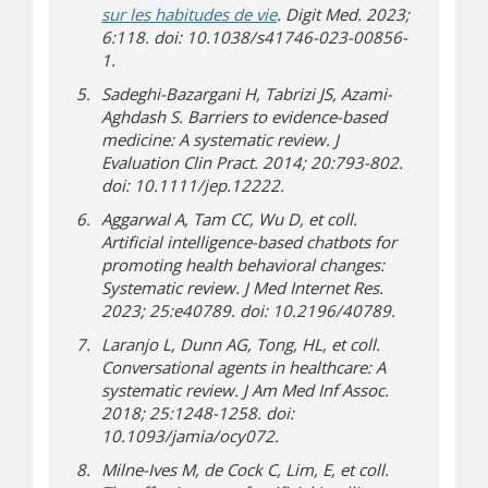
(s’ouvre dans une nouvelle f
sur les habitudes de vie
. Digit Med. 2023;
6:118. doi: 10.1038/s41746-023-00856-
1.
Sadeghi-Bazargani H, Tabrizi JS, Azami-
Aghdash S. Barriers to evidence-based
medicine: A systematic review. J
Evaluation Clin Pract. 2014; 20:793-802.
doi: 10.1111/jep.12222.
Aggarwal A, Tam CC, Wu D, et coll.
Artificial intelligence-based chatbots for
promoting health behavioral changes:
Systematic review. J Med Internet Res.
2023; 25:e40789. doi: 10.2196/40789.
Laranjo L, Dunn AG, Tong, HL, et coll.
Conversational agents in healthcare: A
systematic review. J Am Med Inf Assoc.
2018; 25:1248-1258. doi:
10.1093/jamia/ocy072.
Milne-Ives M, de Cock C, Lim, E, et coll.