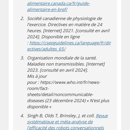
alimentaire.canada.ca/fr/guide-
(s’ouvre dans une nouvelle fenê
(s’ouvre sur un autre site)
alimentaire-en-bref/
Société canadienne de physiologie de
l’exercice. Directives en matière de 24
heures. [Internet] 2021. [consulté en avril
2024]. Disponible en ligne
:
https://csepguidelines.ca/language/fr/dir
(s’ouvre dans une nouvelle fenêt
(s’ouvre sur un autre site)
ectives/adultes_65/
Organisation mondiale de la santé.
Maladies non transmissibles. [Internet]
2023. [consulté en avril 2024].
Mis à jour
pour : https://www.who.int/fr/news-
room/fact-
sheets/detail/noncommunicable-
diseases (23 décembre 2024) « N'est plus
disponible »
Singh B, Olds T, Brinsley, J, et coll.
Revue
systématique et méta-analyse de
l'efficacité des robots conversationnels