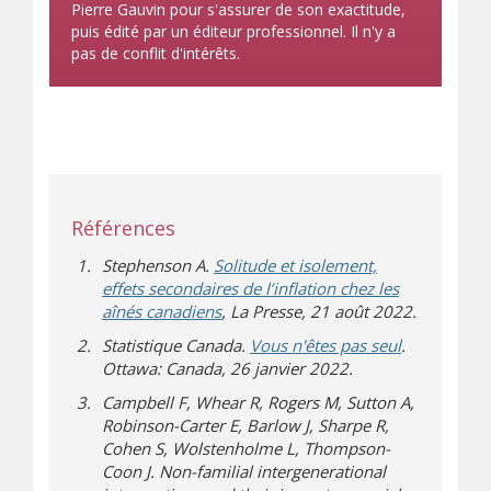
Pierre Gauvin pour s'assurer de son exactitude,
puis édité par un éditeur professionnel. Il n'y a
pas de conflit d'intérêts.
Références
Stephenson A.
Solitude et isolement,
effets secondaires de l’inflation chez les
(s’ouvre sur un autre site)
aînés canadiens
, La Presse, 21 août 2022.
(s’ouvre sur
Statistique Canada.
Vous n'êtes pas seul
.
Ottawa: Canada, 26 janvier 2022.
Campbell F, Whear R, Rogers M, Sutton A,
Robinson-Carter E, Barlow J, Sharpe R,
Cohen S, Wolstenholme L, Thompson-
Coon J. Non-familial intergenerational