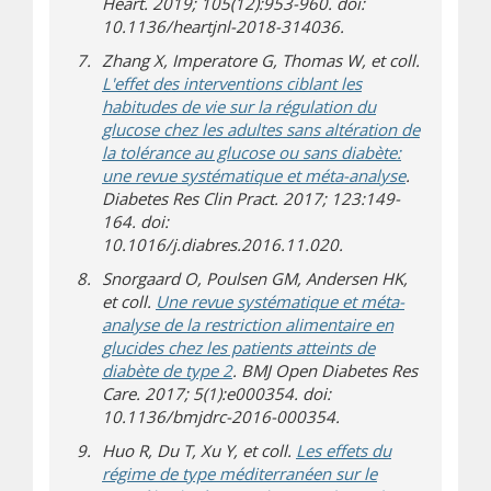
Heart. 2019; 105(12):953-960. doi:
10.1136/heartjnl-2018-314036.
Zhang X, Imperatore G, Thomas W, et coll.
L'effet des interventions ciblant les
habitudes de vie sur la régulation du
glucose chez les adultes sans altération de
la tolérance au glucose ou sans diabète:
une revue systématique et méta-analyse
.
Diabetes Res Clin Pract. 2017; 123:149-
164. doi:
10.1016/j.diabres.2016.11.020.
Snorgaard O, Poulsen GM, Andersen HK,
et coll.
Une revue systématique et méta-
analyse de la restriction alimentaire en
glucides chez les patients atteints de
diabète de type 2
. BMJ Open Diabetes Res
Care. 2017; 5(1):e000354. doi:
10.1136/bmjdrc-2016-000354.
Huo R, Du T, Xu Y, et coll.
Les effets du
régime de type méditerranéen sur le