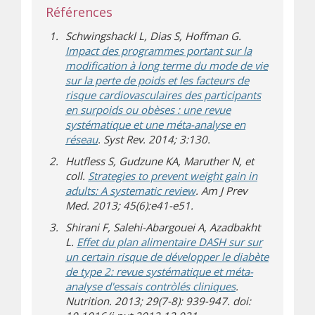
Références
Schwingshackl L, Dias S, Hoffman G.
Impact des programmes portant sur la
modification à long terme du mode de vie
sur la perte de poids et les facteurs de
risque cardiovasculaires des participants
en surpoids ou obèses : une revue
systématique et une méta-analyse en
réseau
. Syst Rev. 2014; 3:130.
Hutfless S, Gudzune KA, Maruther N, et
coll.
Strategies to prevent weight gain in
adults: A systematic review
. Am J Prev
Med. 2013; 45(6):e41-e51.
Shirani F, Salehi-Abargouei A, Azadbakht
L.
Effet du plan alimentaire DASH sur sur
un certain risque de développer le diabète
de type 2: revue systématique et méta-
analyse d'essais contròlés cliniques
.
Nutrition. 2013; 29(7-8): 939-947. doi: