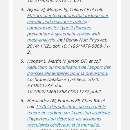
10.1016/j.nut.2012.12.021.
Aguiar EJ, Morgan PJ, Collins CE et coll.
Efficacy of interventions that include diet,
aerobic and resistance training
components for type 2 diabetes
prevention: A systematic review with
meta-analysis
. Int J Behav Nutr Phys Act.
2014; 11(2). doi: 10.1186/1479-5868-11-
2.
Hooper L, Martin N, Jimoh OF, et coll.
Réduction ou modification de l’apport des
graisses alimentaires pour la prévention
.
Cochrane Database Syst Revs. 2020;
5:CD011737. doi:
10.1002/14651858.CD011737.pub2.
Hernandez AV, Emonds EE, Chen BA, et
coll.
L'effet des substituts de sel à faible
teneur en sodium sur la tension artérielle,
l'hypertension détectée, les accidents
vasculaires cérébraux et la mortalité
.