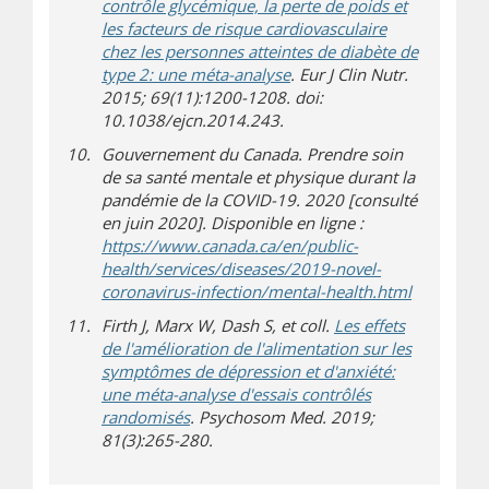
contrôle glycémique, la perte de poids et
les facteurs de risque cardiovasculaire
chez les personnes atteintes de diabète de
type 2: une méta-analyse
. Eur J Clin Nutr.
2015; 69(11):1200-1208. doi:
10.1038/ejcn.2014.243.
Gouvernement du Canada. Prendre soin
de sa santé mentale et physique durant la
pandémie de la COVID-19. 2020 [consulté
en juin 2020]. Disponible en ligne :
https://www.canada.ca/en/public-
health/services/diseases/2019-novel-
(s’ouvre d
(s’ouvre su
coronavirus-infection/mental-health.html
Firth J, Marx W, Dash S, et coll.
Les effets
de l'amélioration de l'alimentation sur les
symptômes de dépression et d'anxiété:
une méta-analyse d'essais contrôlés
randomisés
. Psychosom Med. 2019;
81(3):265-280.