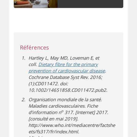
Références
Hartley L, May MD, Loveman E, et
coll.
Dietary fibre for the primary
(s’ouvre sur un 
prevention of cardiovascular disease
.
Cochrane Database Syst Rev. 2016;
(1):CD011472. doi:
10.1002/14651858.CD011472.pub2.
Organisation mondiale de la santé.
Maladies cardiovasculaires. Fiche
o
d’information n
317. [Internet] 2017.
[consulté en mai 2019].
http://www.who.int/mediacentre/factshe
ets/fs317/fr/index.html.