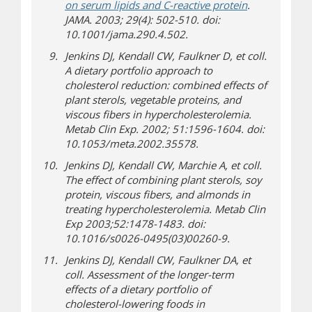
(s’ouvre sur u
on serum lipids and C-reactive protein
.
JAMA. 2003; 29(4): 502-510. doi:
10.1001/jama.290.4.502.
Jenkins DJ, Kendall CW, Faulkner D, et coll.
A dietary portfolio approach to
cholesterol reduction: combined effects of
plant sterols, vegetable proteins, and
viscous fibers in hypercholesterolemia.
Metab Clin Exp. 2002; 51:1596-1604. doi:
10.1053/meta.2002.35578.
Jenkins DJ, Kendall CW, Marchie A, et coll.
The effect of combining plant sterols, soy
protein, viscous fibers, and almonds in
treating hypercholesterolemia. Metab Clin
Exp 2003;52:1478-1483. doi:
10.1016/s0026-0495(03)00260-9.
Jenkins DJ, Kendall CW, Faulkner DA, et
coll. Assessment of the longer-term
effects of a dietary portfolio of
cholesterol-lowering foods in