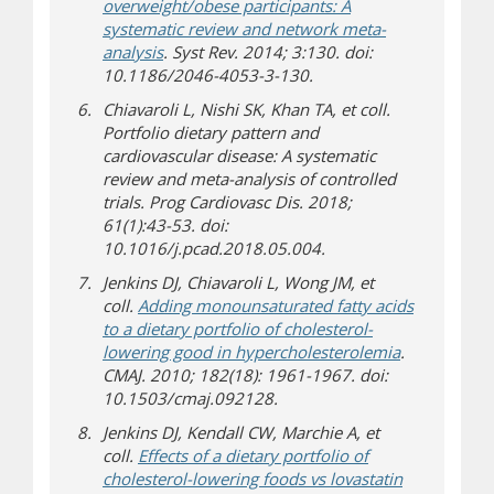
overweight/obese participants: A
systematic review and network meta-
(s’ouvre sur un autre site)
analysis
. Syst Rev. 2014; 3:130. doi:
10.1186/2046-4053-3-130.
Chiavaroli L, Nishi SK, Khan TA, et coll.
Portfolio dietary pattern and
cardiovascular disease: A systematic
review and meta-analysis of controlled
trials. Prog Cardiovasc Dis. 2018;
61(1):43-53. doi:
10.1016/j.pcad.2018.05.004.
Jenkins DJ, Chiavaroli L, Wong JM, et
coll.
Adding monounsaturated fatty acids
to a dietary portfolio of cholesterol-
(s’ouvre sur 
lowering good in hypercholesterolemia
.
CMAJ. 2010; 182(18): 1961-1967. doi:
10.1503/cmaj.092128.
Jenkins DJ, Kendall CW, Marchie A, et
coll.
Effects of a dietary portfolio of
cholesterol-lowering foods vs lovastatin