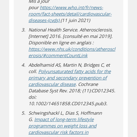
Mis à jour
pour
https://www.who.int/fr/news-
room/fact-sheets/detail/cardiovascular-
(s’ouvre sur un autre site)
diseases-(cvds)
(11 juin 2021)
National Health Service. Atherosclerosis.
[Internet] 2016. [consulté en mai 2019].
Disponible en ligne en anglais :
https://www.nhs.uk/conditions/atheroscl
(s’ouvre dans une nouve
(s’ouvre sur un autre sit
erosis/#commentCountLink
Abdelhamid AS, Martin N, Bridges C, et
coll.
Polyunsaturated fatty acids for the
primary and secondary prevention of
(s’ouvre sur un autre site)
cardiovascular disease
. Cochrane
Database Syst Rev. 2018; (11):CD012345.
doi:
10.1002/14651858.CD012345.pub3.
Schwingshackl L, Dias S, Hoffmann
G.
Impact of long-term lifestyle
programmes on weight loss and
cardiovascular risk factors in