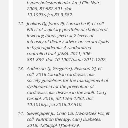
hypercholesterolemia. Am J Clin Nutr.
2006; 83:582-591. doi:
10.1093/ajcn.83.3.582.
Jenkins DJ, Jones PJ, Lamarche B, et coll.
Effect of a dietary portfolio of cholesterol-
lowering foods given at 2 levels of
intensity of dietary advice on serum lipids
in hyperlipidemia: A randomized
controlled trial. JAMA. 2011; 306:
831-839. doi: 10.1001/jama.2011.1202.
Anderson TJ, Gregoire J, Pearson GJ, et
coll. 2016 Canadian cardiovascular
society guidelines for the management of
dyslipidemia for the prevention of
cardiovascular disease in the adult. Can J
Cardiol. 2016; 32:1263-1282. doi:
10.1016/j.cjca.2016.07.510.
Sievenpiper JL, Chan CB, Dworatzek PD, et
coll. Nutrition therapy. Can J Diabetes.
2018; 42(Suppl 1):S64-s79.