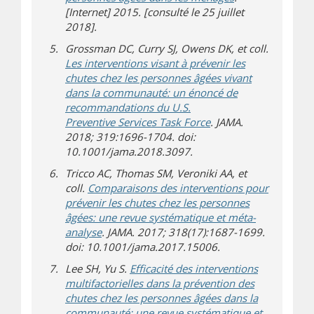
[Internet] 2015. [consulté le 25 juillet
2018].
Grossman DC, Curry SJ, Owens DK, et coll.
Les interventions visant à prévenir les
chutes chez les personnes âgées vivant
dans la communauté: un énoncé de
recommandations du U.S.
Preventive Services Task Force
. JAMA.
2018; 319:1696-1704. doi:
10.1001/jama.2018.3097.
Tricco AC, Thomas SM, Veroniki AA, et
coll.
Comparaisons des interventions pour
prévenir les chutes chez les personnes
âgées: une revue systématique et méta-
analyse
. JAMA. 2017; 318(17):1687-1699.
doi: 10.1001/jama.2017.15006.
Lee SH, Yu S.
Efficacité des interventions
multifactorielles dans la prévention des
chutes chez les personnes âgées dans la
communauté: une revue systématique et