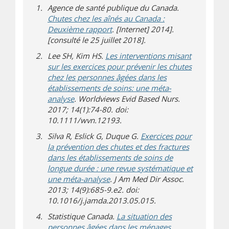
Agence de santé publique du Canada.
Chutes chez les aînés au Canada :
(s’ouvre sur un autre site)
Deuxième rapport
. [Internet] 2014].
[consulté le 25 juillet 2018].
Lee SH, Kim HS.
Les interventions misant
sur les exercices pour prévenir les chutes
chez les personnes âgées dans les
établissements de soins: une méta-
analyse
. Worldviews Evid Based Nurs.
2017; 14(1):74-80. doi:
10.1111/wvn.12193.
Silva R, Eslick G, Duque G.
Exercices pour
la prévention des chutes et des fractures
dans les établissements de soins de
longue durée : une revue systématique et
une méta-analyse
. J Am Med Dir Assoc.
2013; 14(9):685-9.e2. doi:
10.1016/j.jamda.2013.05.015.
Statistique Canada.
La situation des
(s’ouvre sur un a
personnes âgées dans les ménages
.