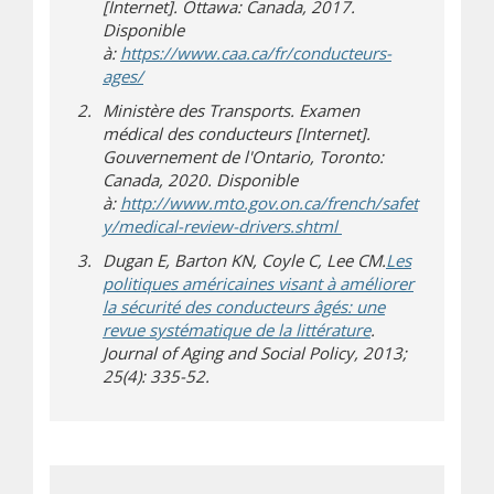
[Internet]. Ottawa: Canada, 2017.
Disponible
à:
https://www.caa.ca/fr/conducteurs-
(s’ouvre sur un autre site)
ages/
Ministère des Transports. Examen
médical des conducteurs [Internet].
Gouvernement de l'Ontario, Toronto:
Canada, 2020. Disponible
à:
http://www.mto.gov.on.ca/french/safet
(s’ouvre sur un autre
y/medical-review-drivers.shtml
Dugan E, Barton KN, Coyle C, Lee CM.
Les
politiques américaines visant à améliorer
la sécurité des conducteurs âgés: une
revue systématique de la littérature
.
Journal of Aging and Social Policy, 2013;
25(4): 335-52.