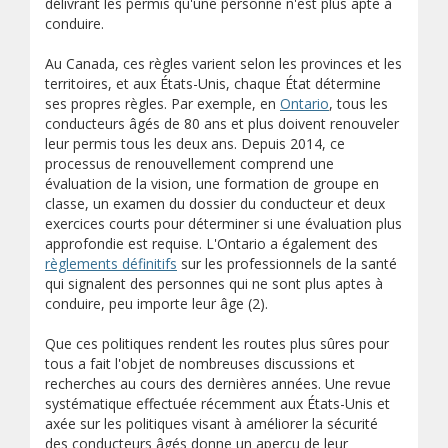
délivrant les permis qu'une personne n'est plus apte à
conduire.
Au Canada, ces règles varient selon les provinces et les
territoires, et aux États-Unis, chaque État détermine
(s’ouvre sur un aut
ses propres règles. Par exemple, en
Ontario
, tous les
conducteurs âgés de 80 ans et plus doivent renouveler
leur permis tous les deux ans. Depuis 2014, ce
processus de renouvellement comprend une
évaluation de la vision, une formation de groupe en
classe, un examen du dossier du conducteur et deux
exercices courts pour déterminer si une évaluation plus
approfondie est requise. L'Ontario a également des
(s’ouvre sur un autre site)
règlements définitifs
sur les professionnels de la santé
qui signalent des personnes qui ne sont plus aptes à
conduire, peu importe leur âge (2).
Que ces politiques rendent les routes plus sûres pour
tous a fait l'objet de nombreuses discussions et
recherches au cours des dernières années. Une revue
systématique effectuée récemment aux États-Unis et
axée sur les politiques visant à améliorer la sécurité
des conducteurs âgés donne un aperçu de leur