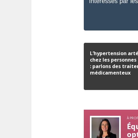
Intéressés par les
L’hypertension arté
chez les personnes
: parlons des trait
médicamenteux
À PRO
Équ
op