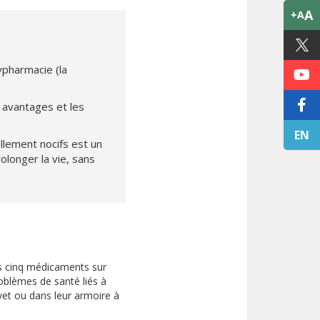
A
+A
ypharmacie (la
 avantages et les
EN
llement nocifs est un
longer la vie, sans
ns cinq médicaments sur
roblèmes de santé liés à
hevet ou dans leur armoire à