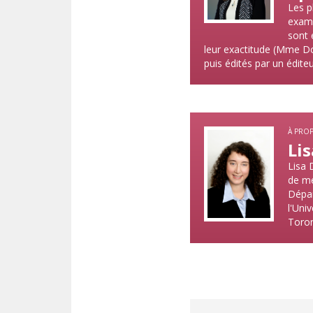
Les p
exami
sont 
leur exactitude (Mme Dob
puis édités par un éditeur
À PRO
Li
Lisa 
de mé
Dépar
l'Uni
Toront