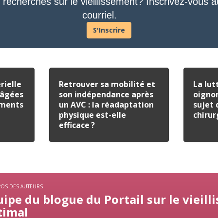
 recherches sur le vieillissement? Inscrivez-vous a
courriel.
S'Inscrire
rielle
Retrouver sa mobilité et
La lut
 âgées
son indépendance après
oignon
ements
un AVC : la réadaptation
sujet 
physique est-elle
chirur
efficace ?
POS DES AUTEURS
ipe du blogue du Portail sur le vieil
timal