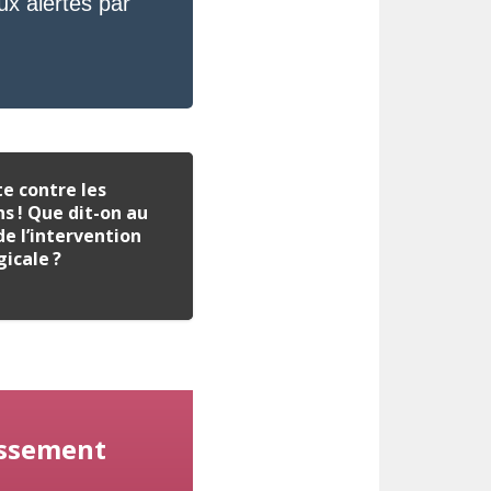
ux alertes par
te contre les
s ! Que dit-on au
de l’intervention
gicale ?
lissement