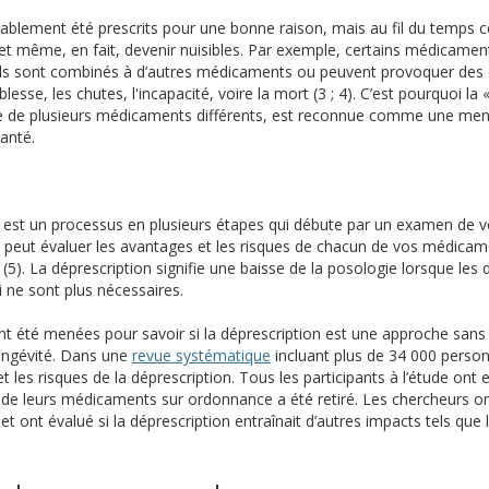
blement été prescrits pour une bonne raison, mais au fil du temps 
s et même, en fait, devenir nuisibles. Par exemple, certains médicame
’ils sont combinés à d’autres médicaments ou peuvent provoquer des 
lesse, les chutes, l'incapacité, voire la mort (3 ; 4). C’est pourquoi la 
de plusieurs médicaments différents, est reconnue comme une menac
santé.
est un processus en plusieurs étapes qui débute par un examen de v
eut évaluer les avantages et les risques de chacun de vos médicame
 (5). La déprescription signifie une baisse de la posologie lorsque les
 ne sont plus nécessaires.
 été menées pour savoir si la déprescription est une approche sans d
(s’ouvre sur un autre site)
longévité. Dans une
revue systématique
incluant plus de 34 000 perso
 les risques de la déprescription. Tous les participants à l’étude ont
de leurs médicaments sur ordonnance a été retiré. Les chercheurs ont
 et ont évalué si la déprescription entraînait d’autres impacts tels q