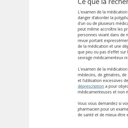
Ce que la rech
L'examen de la médication 
danger d’aborder la polyph
d'un ou de plusieurs médic
peut même accroître les pro
personnes vivant dans de mul
revue portant expressément
de la médication et une dé
que peu ou pas d'effet sur 
sevrage médicamenteux ni n'
L'examen de la médication –
médecins, de gériatres, de 
et l’utilisation excessives
(s’ouvre dans
(s’ouvre sur 
déprescription
a pour objec
médicamenteuses et non m
Vous vous demandez si vou
pharmacien pour un examen 
de santé et de mieux-être 