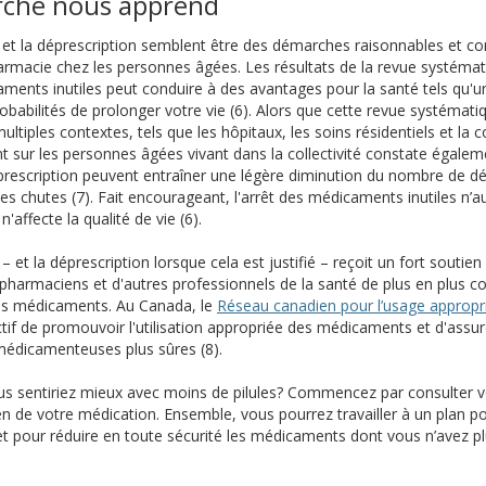
erche nous apprend
et la déprescription semblent être des démarches raisonnables et co
armacie chez les personnes âgées. Les résultats de la revue systémat
aments inutiles peut conduire à des avantages pour la santé tels qu'u
babilités de prolonger votre vie (6). Alors que cette revue systémati
tiples contextes, tels que les hôpitaux, les soins résidentiels et la c
 sur les personnes âgées vivant dans la collectivité constate égal
prescription peuvent entraîner une légère diminution du nombre de déc
les chutes (7). Fait encourageant, l'arrêt des médicaments inutiles n’
affecte la qualité de vie (6).
 et la déprescription lorsque cela est justifié – reçoit un fort soutie
pharmaciens et d'autres professionnels de la santé de plus en plus co
 des médicaments. Au Canada, le
Réseau canadien pour l’usage appropr
 une nouvelle fenêtre)
un autre site)
tif de promouvoir l'utilisation appropriée des médicaments et d'assure
édicamenteuses plus sûres (8).
s sentiriez mieux avec moins de pilules? Commencez par consulter v
de votre médication. Ensemble, vous pourrez travailler à un plan pou
et pour réduire en toute sécurité les médicaments dont vous n’avez pl