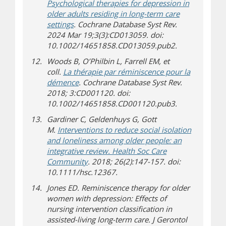
Psychological therapies for depression in
older adults residing in long-term care
(s’ouvre sur un autre site)
settings
. Cochrane Database Syst Rev.
2024 Mar 19;3(3):CD013059. doi:
10.1002/14651858.CD013059.pub2.
Woods B, O’Philbin L, Farrell EM, et
coll.
La thérapie par réminiscence pour la
démence
. Cochrane Database Syst Rev.
2018; 3:CD001120. doi:
10.1002/14651858.CD001120.pub3.
Gardiner C, Geldenhuys G, Gott
M.
Interventions to reduce social isolation
and loneliness among older people: an
integrative review. Health Soc Care
(s’ouvre sur un autre site)
Community
. 2018; 26(2):147-157. doi:
10.1111/hsc.12367.
Jones ED. Reminiscence therapy for older
women with depression: Effects of
nursing intervention classification in
assisted-living long-term care. J Gerontol