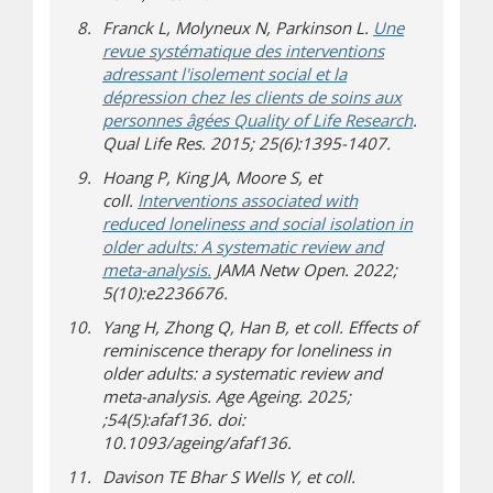
Franck L, Molyneux N, Parkinson L.
Une
revue systématique des interventions
adressant l'isolement social et la
dépression chez les clients de soins aux
personnes âgées Quality of Life Research
.
Qual Life Res. 2015; 25(6):1395-1407.
Hoang P, King JA, Moore S, et
coll.
Interventions associated with
reduced loneliness and social isolation in
older adults: A systematic review and
(s’ouvre sur un autre site)
meta-analysis.
JAMA Netw Open. 2022;
5(10):e2236676.
Yang H, Zhong Q, Han B, et coll. Effects of
reminiscence therapy for loneliness in
older adults: a systematic review and
meta-analysis. Age Ageing. 2025;
;54(5):afaf136. doi:
10.1093/ageing/afaf136.
Davison TE Bhar S Wells Y, et coll.