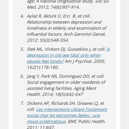
age: A national longitudinal study. Soc Sci
Med. 2012; 74(6):907-914.
Aylaz R, Aktürk Ü, Erci B, et coll.
Relationship between depression and
loneliness in elderly and examination of
influential factors. Arch Gerontol Geriat.
2012; 55(3):548-554.
Stek ML, Vinkers DJ, Gussekloo J, et coll.
Is
depression in old age fatal only when
(s’ouvre sur un autre site)
people feel lonely?
Am J Psychiat. 2005;
162(1):178-180.
Jang Y, Park NS, Dominguez DD, et coll.
Social engagement in older residents of
assisted living facilities. Aging Ment
Health. 2014; 18(5):642-647
Dickens AP, Richards SH, Greaves CJ, et
coll.
Les interventions ciblant l'isolement
social chez les personnes âgées : une
revue systématique
. BMC Public Health.
2011; 11:647.