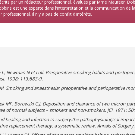
écrits par un rédacteur professionnel, évalués par Mme Maureen Dob
bins est une experte dans l'interprétation et la communication de la l
 professionnel. Il n'y a pas de conflit d'intérêts.
L, Newman N et coll. Preoperative smoking habits and postoper
est. 1998; 113:883-9.
M. Smoking and anaesthesia: preoperative and perioperative morb
k MF, Borowski C.J. Deposition and clearance of two micron parti
tree of normal subjects – smokers and non-smokers. JCI. 1971; 5
d healing and infection in surgery:the pathophysiological impac
tine replacement therapy: a systematic review. Annals of Surger