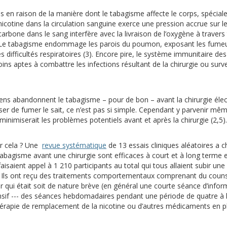
s en raison de la manière dont le tabagisme affecte le corps, spécial
cotine dans la circulation sanguine exerce une pression accrue sur le
rbone dans le sang interfère avec la livraison de l’oxygène à travers 
). Le tabagisme endommage les parois du poumon, exposant les fumeur
 difficultés respiratoires (3). Encore pire, le système immunitaire d
 moins aptes à combattre les infections résultant de la chirurgie ou sur
 gens abandonnent le tabagisme – pour de bon – avant la chirurgie él
er de fumer le sait, ce n’est pas si simple. Cependant y parvenir mê
inimiserait les problèmes potentiels avant et après la chirurgie (2,5).
(s’ouvre sur un autre site)
r cela ? Une
revue systématique
de 13 essais cliniques aléatoires a ch
abagisme avant une chirurgie sont efficaces à court et à long terme e
isaient appel à 1 210 participants au total qui tous allaient subir une 
. Ils ont reçu des traitements comportementaux comprenant du couns
 qui était soit de nature brève (en général une courte séance d’info
tensif --- des séances hebdomadaires pendant une période de quatre à 
thérapie de remplacement de la nicotine ou d’autres médicaments en p