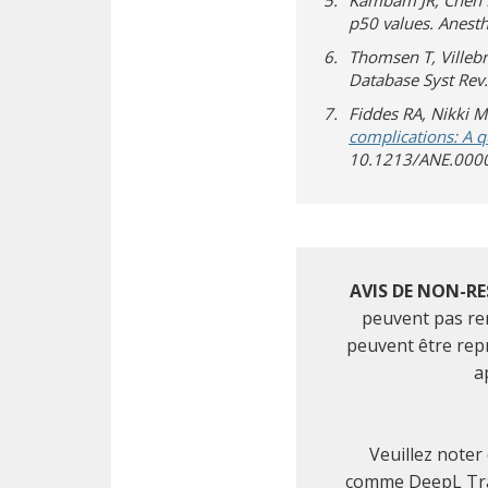
Kambam JR, Chen L
p50 values. Anest
Thomsen T, Villeb
Database Syst Rev
Fiddes RA, Nikki M
complications: A q
10.1213/ANE.000
AVIS DE NON-RE
peuvent pas rem
peuvent être repro
a
Veuillez noter
comme DeepL Trans