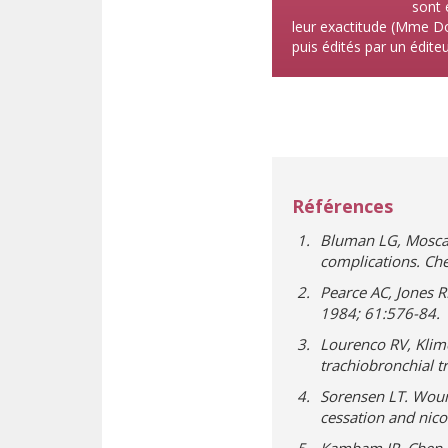
sont 
leur exactitude (Mme Dob
puis édités par un éditeur
Références
Bluman LG, Mosca 
complications. Ch
Pearce AC, Jones R
1984; 61:576-84.
Lourenco RV, Klime
trachiobronchial 
Sorensen LT. Woun
cessation and nico