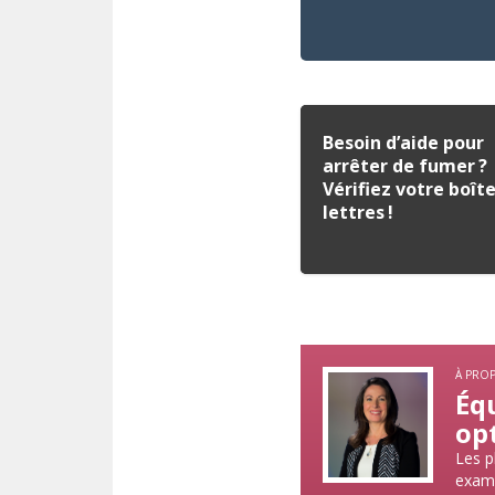
Besoin d’aide pour
arrêter de fumer ?
Vérifiez votre boît
lettres !
À PRO
Équ
op
Les p
exami