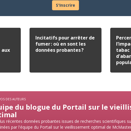
S'Inscrire
Incitatifs pour arrêter de
Percer
fumer : où en sont les
l’impa
e aux
données probantes ?
tabac 
d'aba
popul
POS DES AUTEURS
ipe du blogue du Portail sur le vieil
timal
lus récentes données probantes issues de recherches scientifiques su
nées par l'équipe du Portail sur le vieillissement optimal de McMaster