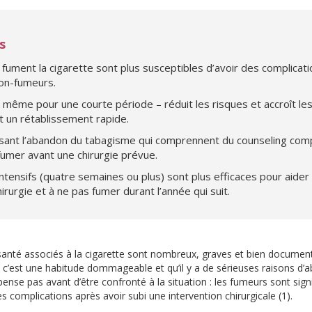
s
fument la cigarette sont plus susceptibles d’avoir des complicati
non-fumeurs.
même pour une courte période – réduit les risques et accroît le
et un rétablissement rapide.
isant l’abandon du tabagisme qui comprennent du counseling com
umer avant une chirurgie prévue.
ensifs (quatre semaines ou plus) sont plus efficaces pour aider
rurgie et à ne pas fumer durant l’année qui suit.
santé associés à la cigarette sont nombreux, graves et bien docume
c’est une habitude dommageable et qu’il y a de sérieuses raisons d’a
pense pas avant d’être confronté à la situation : les fumeurs sont sign
s complications après avoir subi une intervention chirurgicale (1).