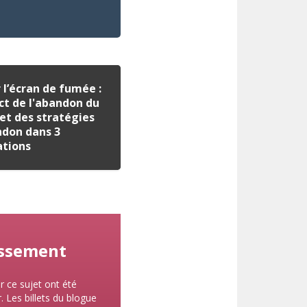
 l’écran de fumée :
ct de l'abandon du
et des stratégies
ndon dans 3
ations
lissement
r ce sujet ont été
. Les billets du blogue