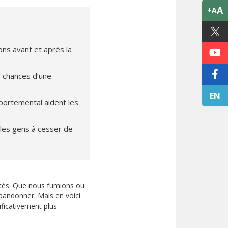
A
+A
ons avant et après la
s chances d’une
EN
portemental aident les
 les gens à cesser de
ntés. Que nous fumions ou
bandonner. Mais en voici
ificativement plus