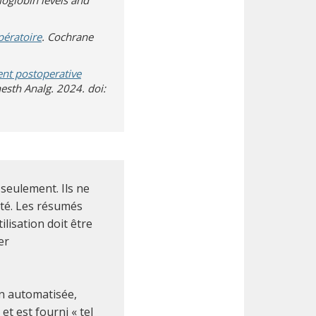
oglobin levels and
pératoire
. Cochrane
ent postoperative
uvre sur un autre site)
nesth Analg. 2024. doi:
seulement. Ils ne
nté. Les résumés
ilisation doit être
er
on automatisée,
t est fourni « tel