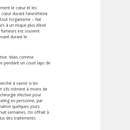
ement le cœur et les
 cœur durant l’anesthésie
tout l’organisme – fait
s à un risque plus élevé
es fumeurs est souvent
venant durant le
ective. Mais comme
me pendant un court laps de
erché à savoir si les
t s’ils mènent à moins de
chirurgie élective pour
eling en personne, par
rmation quelques jours
huit semaines. On offrait à
lus des traitements