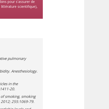
bins pour s'assurer de
ittérature scientifique),
ative pulmonary
idity. Anesthesiology.
cles in the
0:1411-20.
t of smoking, smoking
y. 2012; 255:1069-79.