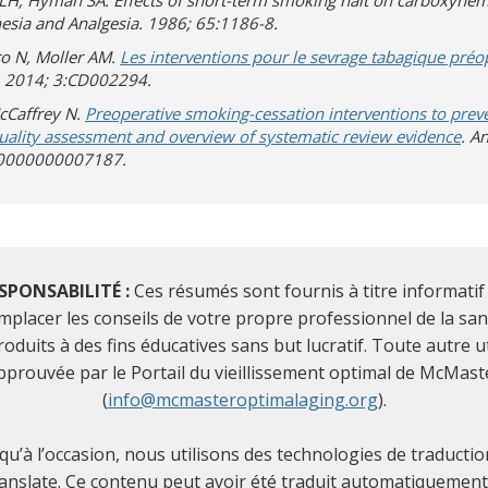
H, Hyman SA. Effects of short-term smoking halt on carboxyhem
hesia and Analgesia. 1986; 65:1186-8.
ro N, Moller AM.
Les interventions pour le sevrage tabagique préo
. 2014; 3:CD002294.
cCaffrey N.
Preoperative smoking-cessation interventions to prev
(s’o
uality assessment and overview of systematic review evidence
. A
0000000007187.
SPONSABILITÉ :
Ces résumés sont fournis à titre informatif 
placer les conseils de votre propre professionnel de la sa
duits à des fins éducatives sans but lucratif. Toute autre ut
pprouvée par le Portail du vieillissement optimal de McMast
(
info@mcmasteroptimalaging.org
).
 qu’à l’occasion, nous utilisons des technologies de traducti
late. Ce contenu peut avoir été traduit automatiquement e