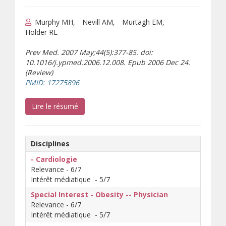
Murphy MH
Nevill AM
Murtagh EM
Holder RL
Prev Med. 2007 May;44(5):377-85. doi:
10.1016/j.ypmed.2006.12.008. Epub 2006 Dec 24.
(Review)
(s’ouvre sur un autre site)
PMID: 17275896
(s’ouvre sur un autre site)
Lire le résumé
Disciplines
- Cardiologie
Relevance - 6/7
Intérêt médiatique - 5/7
Special Interest - Obesity -- Physician
Relevance - 6/7
Intérêt médiatique - 5/7