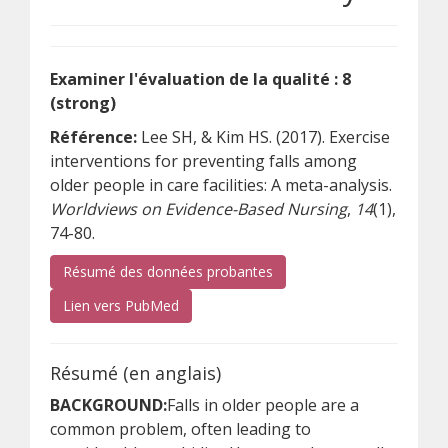
Examiner l'évaluation de la qualité : 8
(strong)
Référence:
Lee SH, & Kim HS. (2017). Exercise
interventions for preventing falls among
older people in care facilities: A meta-analysis.
Worldviews on Evidence-Based Nursing
,
14
(1),
74-80.
Résumé des données probantes
(s’ouvre sur un autre site)
Lien vers PubMed
Résumé (en anglais)
BACKGROUND:
Falls in older people are a
common problem, often leading to