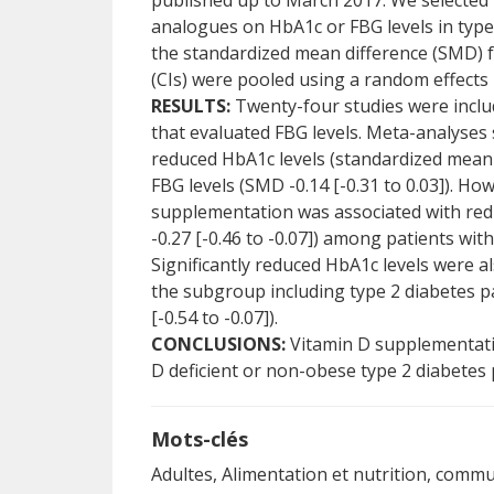
published up to March 2017. We selected p
analogues on HbA1c or FBG levels in type 
the standardized mean difference (SMD) f
(CIs) were pooled using a random effects
RESULTS:
Twenty-four studies were includ
that evaluated FBG levels. Meta-analyse
reduced HbA1c levels (standardized mean d
FBG levels (SMD -0.14 [-0.31 to 0.03]). H
supplementation was associated with redu
-0.27 [-0.46 to -0.07]) among patients wit
Significantly reduced HbA1c levels were a
the subgroup including type 2 diabetes p
[-0.54 to -0.07]).
CONCLUSIONS:
Vitamin D supplementatio
D deficient or non-obese type 2 diabetes 
Mots-clés
Adultes, Alimentation et nutrition, commu