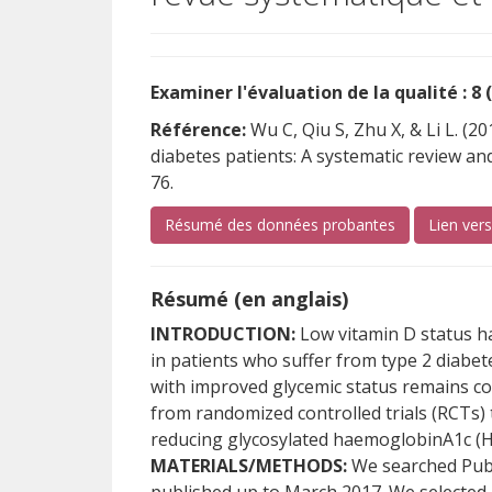
Examiner l'évaluation de la qualité : 8 
Référence:
Wu C, Qiu S, Zhu X, & Li L. (2
diabetes patients: A systematic review an
76.
Résumé des données probantes
Lien ver
Résumé (en anglais)
INTRODUCTION:
Low vitamin D status ha
in patients who suffer from type 2 diabe
with improved glycemic status remains co
from randomized controlled trials (RCTs) 
reducing glycosylated haemoglobinA1c (Hb
MATERIALS/METHODS:
We searched PubM