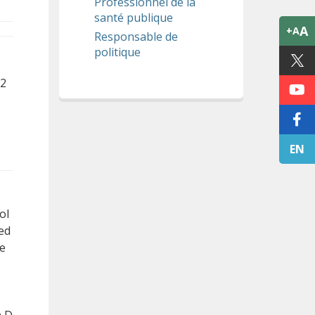
Professionnel de la
santé publique
A
+A
Responsable de
politique
 2
EN
ol
ed
ce