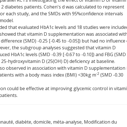
arallel RCTs investigating the effect of vitamin D or vitami
2 diabetes patients. Cohen's d was calculated to represent
or each study, and the SMDs with 95%confidence intervals
 model.
ed that evaluated HbA1c levels and 18 studies were include
s showed that vitamin D supplementation was associated wit
ifference (SMD) -0.25 [-0.45 to -0.05]) but had no influence
owever, the subgroup analyses suggested that vitamin D
ced HbA1c levels (SMD -0.39 [-0.67 to -0.10]) and FBG (SMD
h 25-hydroxyvitamin D (25(OH) D) deficiency at baseline.
lso observed in association with vitamin D supplementation 
-2
atients with a body mass index (BMI) <30kg m
(SMD -0.30
n could be effective at improving glycemic control in vitam
patients.
nauté, diabète, domicile, méta-analyse, Modification du