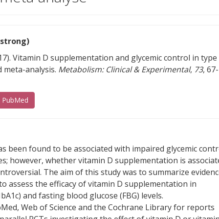
(strong)
017). Vitamin D supplementation and glycemic control in type
d meta-analysis.
Metabolism: Clinical & Experimental
,
73
, 67-
(s’ouvre sur un autre site)
s PubMed
s been found to be associated with impaired glycemic contr
tes; however, whether vitamin D supplementation is associat
ntroversial. The aim of this study was to summarize eviden
to assess the efficacy of vitamin D supplementation in
A1c) and fasting blood glucose (FBG) levels.
ed, Web of Science and the Cochrane Library for reports